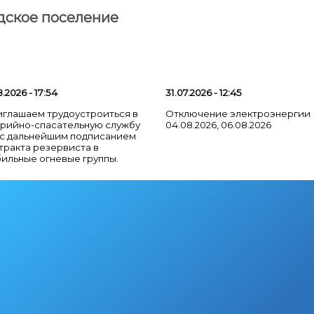
2026
–
дское поселение
Сдавайте
г.
батарейки
Но
.2026 - 17:54
31.07.2026 - 12:45
глашаем трудоустроиться в
Отключение электроэнергии
рийно-спасательную службу
04.08.2026, 06.08.2026
с дальнейшим подписанием
тракта резервиста в
ильные огневые группы.