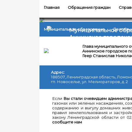
Главная
Обращения граждан
Справ
Муниципальное обр
Муниципальное образование
Деятель
Аннинское городско
Глава муниципального 
Аннинское городское п
Геер Станислав Никола
10
/
07
/
Адрес:
2026
188507, Ленинградская область, Ломон
гп. Новоселье, ул. Мелиораторов, д. 2
Оцените
нашу
работу
Если
Вы стали очевидцем администр
на
газонах или зеленых насаждениях, со
Едином
содержанию и выгулу домашних живо
портале
правил землепользования и застрой
государственных
закону Ленинградской области от 02
услуг
сообщите нам
—
поможем
сделать