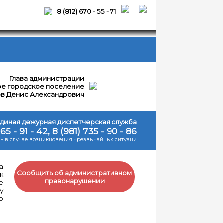
8 (812) 670 - 55 - 71
Глава администрации
е городское поселение
в Денис Александрович
диная дежурная диспетчерская служба
765 - 91 - 42, 8 (981) 735 - 90 - 86
ь в случае возникновения чрезвычайных ситуаци
26
а
зобновление
Сообщить об административном
к
боты
правонарушении
е
ршрута
у
о
нолово