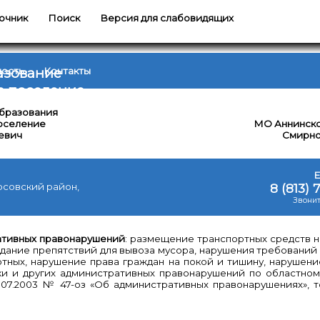
очник
Поиск
Версия для слабовидящих
азование
ность
Контакты
е поселение
образования
оселение
МО Аннинско
евич
Смирно
30
Е
/
осовский район,
8 (813) 
06
Звонит
/
20
ативных правонарушений
: размещение транспортных средств н
Во
здание препятствий для вывоза мусора, нарушения требований 
ра
тных, нарушение права граждан на покой и тишину, нарушени
ма
ки и других административных правонарушений по областном
№
10
.07.2003 № 47-оз «Об административных правонарушениях», т
1-
/
И
07
«д.
/
Ин