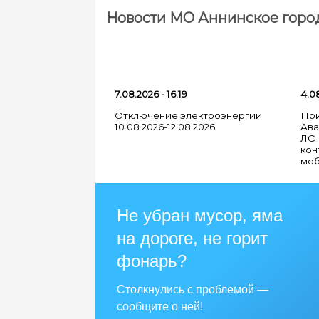
сервис
Новости МО Аннинское горо
ещё
точнее.
7.08.2026 - 16:19
4.08
Отключение электроэнергии
При
10.08.2026-12.08.2026
Ава
ЛО 
кон
моб
Не убран мусор, яма
на дороге, не горит
фонарь?
Столкнулись с проблемой —
сообщите о ней!