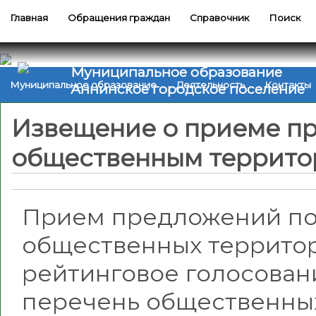
Главная
Обращения граждан
Справочник
Поиск
Муниципальное образование
Муниципальное образование
Деятельность
Контакты
Аннинское городское поселение
Извещение о приеме п
общественным террит
Прием предложений п
общественных территор
рейтинговое голосован
перечень общественных