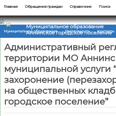
Главная
Обращения граждан
Справочник
Поиск
Муниципальное образование
Муниципальное образование
Деятельность
Контакты
Аннинское городское поселение
Административный рег
территории МО Аннинс
муниципальной услуги 
захоронение (перезахо
на общественных клад
городское поселение”