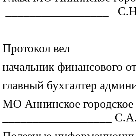
_________________ С.Н.
Протокол вел
начальник финансового от
главный бухгалтер админ
МО Аннинское го
__________________ С.А
Полезные информационны