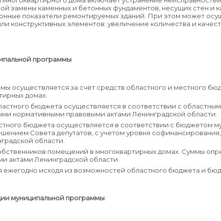
 многоквартирного дома включает устранение неисправностей
ой замены каменных и бетонных фундаментов, несущих стен и к
онные показатели ремонтируемых зданий. При этом может осу
ли конструктивных элементов: увеличение количества и качес
ипальной программы
 осуществляется за счёт средств областного и местного бюдж
тирных домах.
астного бюджета осуществляется в соответствии с областным
ыми нормативными правовыми актами Ленинградской области.
тного бюджета осуществляется в соответствии с бюджетом м
ешением Совета депутатов, с учетом уровня софинансировани
градской области.
обственников помещений в многоквартирных домах. Суммы опр
и актами Ленинградской области.
 ежегодно исходя из возможностей областного бюджета и бюд
ции муниципальной программы