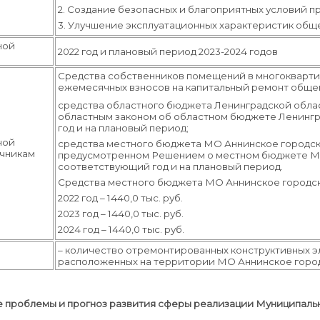
2. Создание безопасных и благоприятных условий п
3. Улучшение эксплуатационных характеристик общ
ной
2022 год и плановый период 2023-2024 годов
Средства собственников помещений в многокварти
ежемесячных взносов на капитальный ремонт обще
средства областного бюджета Ленинградской обла
областным законом об областном бюджете Ленингр
год и на плановый период;
ной
средства местного бюджета МО Аннинское городск
очникам
предусмотренном Решением о местном бюджете МО
соответствующий год и на плановый период.
Средства местного бюджета МО Аннинское городское
2022 год – 1440,0 тыс. руб.
2023 год – 1440,0 тыс. руб.
2024 год – 1440,0 тыс. руб.
– количество отремонтированных конструктивных 
расположенных на территории МО Аннинское горо
е проблемы и прогноз развития сферы реализации Муниципал