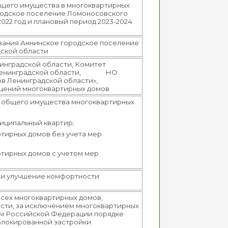
бщего имущества в многоквартирных
родское поселение Ломоносовского
022 год и плановый период 2023-2024
вания Аннинское городское поселение
ской области
инградской области, Комитет
ля Ленинградской области, НО
в Ленинградской области»,
щений многоквартирных домов
 общего имущества многоквартирных
:
ниципальный квартир;
тирных домов без учета мер
тирных домов с учетом мер
 и улучшение комфортности
всех многоквартирных домов,
сти, за исключением многоквартирных
ом Российской Федерации порядке
блокированной застройки.