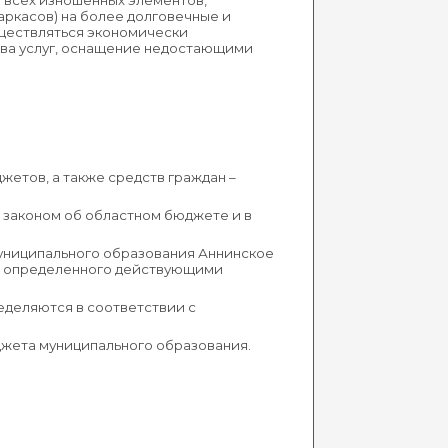
 всех изношенных элементов,
аркасов) на более долговечные и
ществляться экономически
тва услуг, оснащение недостающими
етов, а также средств граждан –
 законом об областном бюджете и в
униципального образования Аннинское
я, определенного действующими
еделяются в соответствии с
жета муниципального образования.