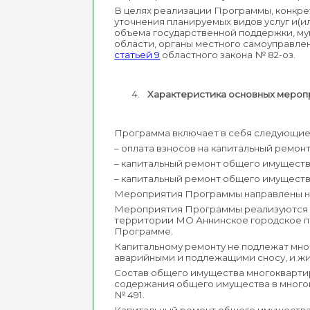
В целях реализации Программы, конкре
уточнения планируемых видов услуг и(и
объема государственной поддержки, му
области, органы местного самоуправле
статьей 9
областного закона № 82-оз.
Характеристика основных мероп
Программа включает в себя следующие
– оплата взносов на капитальный ремонт
– капитальный ремонт общего имуществ
– капитальный ремонт общего имуществ
Мероприятия Программы направлены на
Мероприятия Программы реализуются 
территории МО Аннинское городское по
Программе.
Капитальному ремонту не подлежат мн
аварийными и подлежащими сносу, и ж
Состав общего имущества многоквартир
содержания общего имущества в много
№ 491.