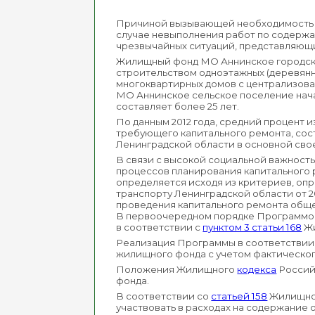
Причиной вызывающей необходимость в
случае невыполнения работ по содержа
чрезвычайных ситуаций, представляющи
Жилищный фонд МО Аннинское городское 
строительством одноэтажных (деревянн
многоквартирных домов с централизова
МО Аннинское сельское поселение нача
составляет более 25 лет.
По данным 2012 года, средний процент
требующего капитального ремонта, сос
Ленинградской области в основной сво
В связи с высокой социальной важнос
процессов планирования капитального 
определяется исходя из критериев, о
транспорту Ленинградской области от 2
проведения капитального ремонта обще
В первоочередном порядке Программой
в соответствии с
пунктом 3 статьи 168
Жи
Реализация Программы в соответствии
жилищного фонда с учетом фактическог
Положения Жилищного
кодекса
Россий
фонда.
В соответствии со
статьей 158
Жилищног
участвовать в расходах на содержание