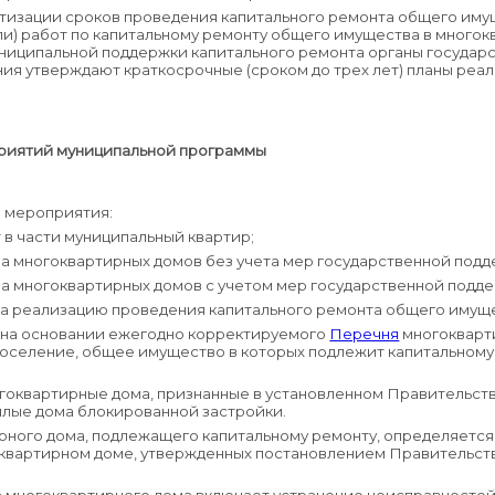
тизации сроков проведения капитального ремонта общего иму
ли) работ по капитальному ремонту общего имущества в многок
ниципальной поддержки капитального ремонта органы государ
ния утверждают краткосрочные (сроком до трех лет) планы реа
риятий муниципальной программы
 мероприятия:
 в части муниципальный квартир;
а многоквартирных домов без учета мер государственной подд
а многоквартирных домов с учетом мер государственной подде
 реализацию проведения капитального ремонта общего имуще
на основании ежегодно корректируемого
Перечня
многокварт
селение, общее имущество в которых подлежит капитальному 
огоквартирные дома, признанные в установленном Правительс
илые дома блокированной застройки.
ного дома, подлежащего капитальному ремонту, определяется в
квартирном доме, утвержденных постановлением Правительств