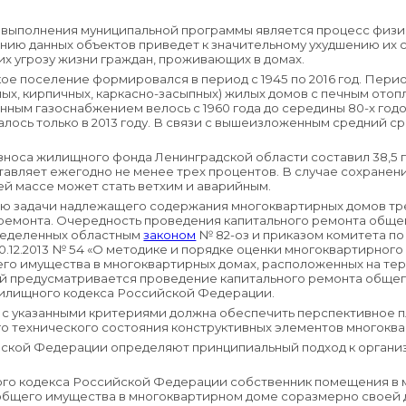
ыполнения муниципальной программы является процесс физич
нию данных объектов приведет к значительному ухудшению их 
х угрозу жизни граждан, проживающих в домах.
поселение формировался в период с 1945 по 2016 год. Период
ых, кирпичных, каркасно-засыпных) жилых домов с печным ото
нным газоснабжением велось с 1960 года до середины 80-х год
лось только в 2013 году. В связи с вышеизложенным средний с
 износа жилищного фонда Ленинградской области составил 38,5
тавляет ежегодно не менее трех процентов. В случае сохране
ей массе может стать ветхим и аварийным.
тью задачи надлежащего содержания многоквартирных домов т
ремонта. Очередность проведения капитального ремонта обще
пределенных областным
законом
№ 82-оз и приказом комитета п
0.12.2013 № 54 «О методике и порядке оценки многоквартирног
го имущества в многоквартирных домах, расположенных на те
 предусматривается проведение капитального ремонта общег
лищного кодекса Российской Федерации.
 с указанными критериями должна обеспечить перспективное 
о технического состояния конструктивных элементов многоква
ской Федерации определяют принципиальный подход к органи
о кодекса Российской Федерации собственник помещения в 
 общего имущества в многоквартирном доме соразмерно своей 