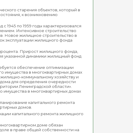
еского старения объектов, который в
состояния, к возникновению
 с 1945 по 1959 годы характеризовался
плением. Интенсивное строительство
ов. Новое жилищное строительство в
рок эксплуатации жилищного фонда
 процента. Прирост жилищного фонда,
ния указанной динамики жилищный фонд
ребуется обеспечение оптимизации
го имущества в многоквартирных домах
о жилищно-коммунальному хозяйству и
о дома для определения очередности
рритории Ленинградской области».
о имущества в многоквартирных домах
планирование капитального ремонта
ртирных домов.
зации капитального ремонта жилищного
многоквартирном доме обязан
доле в праве общей собственности на