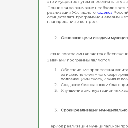
это имущество путем внесения платы з
Принимая во внимание необходимость у
реализации Жилищного
кодекса
Россий
осуществлять программно-целевым мет
планирования и контроля.
Основные цели и задачи муници
Целью программы является обеспечени
Задачами программы являются:
Обеспечение проведения капита
за исключением многоквартирны
подлежащими сносу, и жилых до
Создание безопасных и благопри
Улучшение эксплуатационных ха
Сроки реализации муниципальн
Период реализации муниципальной прог