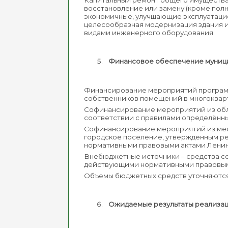
Капитальный ремонт общего имущества
восстановление или замену (кроме полн
экономичные, улучшающие эксплуатаци
целесообразная модернизация здания и
видами инженерного оборудования.
Финансовое обеспечение муниц
Финансирование мероприятий программы
собственников помещений в многоквар
Софинансирование мероприятий из обл
соответствии с правилами определённ
Софинансирование мероприятий из мес
городское поселение, утвержденным р
нормативными правовыми актами Ленин
Внебюджетные источники – средства с
действующими нормативными правовым
Объемы бюджетных средств уточняются
Ожидаемые результаты реализа