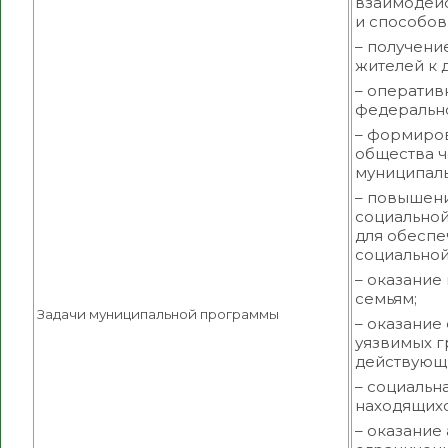
взаимодейс
и способов
– получени
жителей к 
– оператив
федерально
– формиров
общества 
муниципаль
– повышен
социально
для обеспе
социально
– оказание
семьям;
Задачи муниципальной программы
– оказание
уязвимых г
действующи
– социальн
находящихс
– оказани