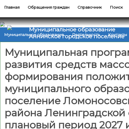
Главная
Обращения граждан
Справочник
Поиск
Муниципальное образование
Муниципальное образование
Деятельность
Контакты
Аннинское городское поселение
Муниципальная програм
развития средств масс
формирования положит
муниципального образо
поселение Ломоносовс
района Ленинградской о
плановый период 2027 и