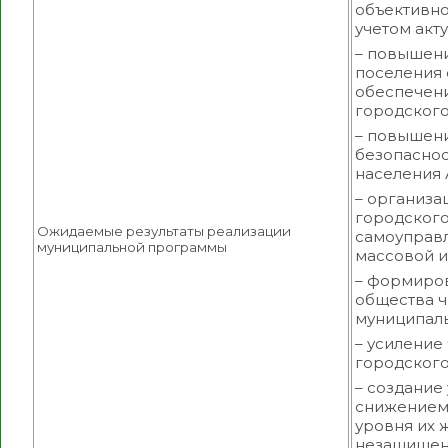
объективно
учетом акт
– повышен
поселения 
обеспечен
городского
– повышени
безопаснос
населения 
– организа
городского
Ожидаемые результаты реализации
самоуправл
муниципальной программы
массовой и
– формиров
общества 
муниципаль
– усиление
городского
– создание
снижением 
уровня их 
незащищен