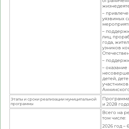
ограничен
жизнедеяте
– привлече
уязвимых с
мероприят
– поддержк
лиц, прораб
года, жите
узников ко
Отечествен
– поддержк
– оказание
несовершенн
детей, дет
участников
Аннинского
Программа 
Этапы и сроки реализации муниципальной
программы
и 2028 годо
Всего на р
том числе:
2026 год – 