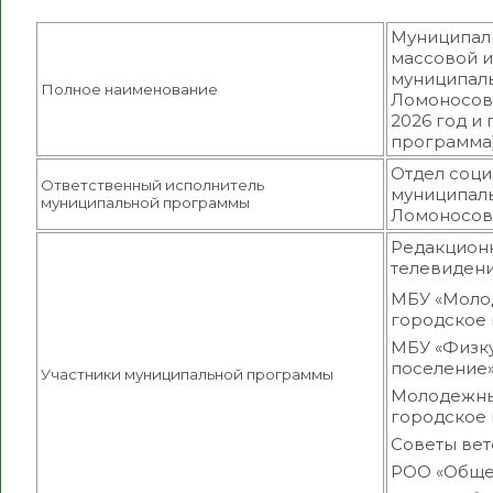
Муниципаль
массовой 
муниципаль
Полное наименование
Ломоносовс
2026 год и
программа
Отдел соци
Ответственный исполнитель
муниципаль
муниципальной программы
Ломоносов
Редакционн
телевидени
МБУ «Моло
городское 
МБУ «Физк
поселение»
Участники муниципальной программы
Молодежны
городское 
Советы вет
РОО «Общес