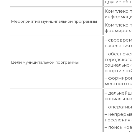
другие общ
Комплекс п
информаци
Мероприятия муниципальной программы
Комплекс п
формирова
– своеврем
населения 
– обеспече
городского
Цели муниципальной программы
социально-
спортивной
– формиров
местного с
– дальней
социальных
– оператив
– непреры
поселения 
– поиск но