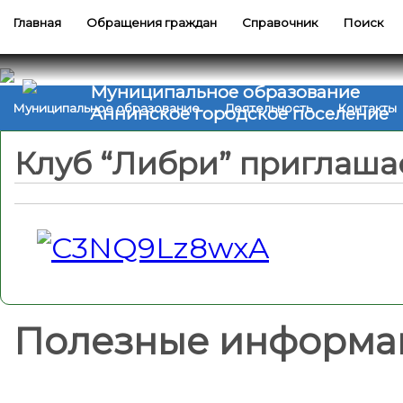
Главная
Обращения граждан
Справочник
Поиск
Муниципальное образование
Муниципальное образование
Деятельность
Контакты
Аннинское городское поселение
Клуб “Либри” приглаша
Полезные информа