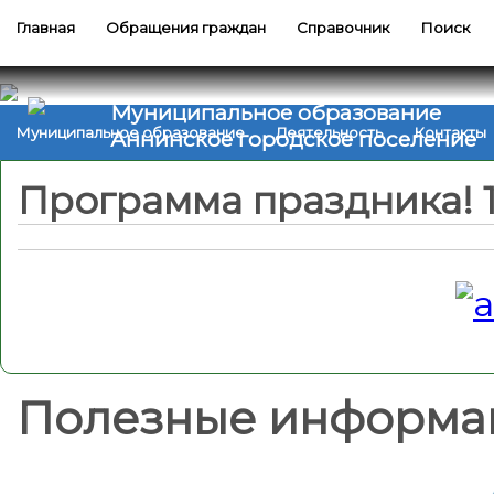
Главная
Обращения граждан
Справочник
Поиск
Муниципальное образование
Муниципальное образование
Деятельность
Контакты
Аннинское городское поселение
Программа праздника! 18
Полезные информа