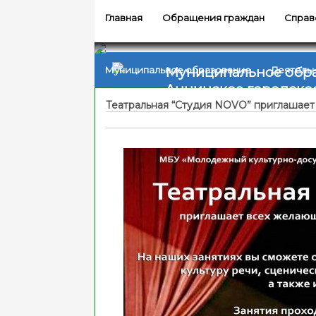
Главная
Обращения граждан
Справ
Муниципальное обр
Муниципальное образование
Деятель
Аннинское городско
Театральная “Студия NOVO” приглашает 