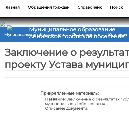
Главная
Обращения граждан
Справочник
Поиск
Муниципальное образование
Муниципальное образование
Деятельность
Контакты
Аннинское городское поселение
Заключение о результа
проекту Устава муници
Прикрепленные материалы:
1
Название:
Заключение о результатах пуб
муниципального образования
Описание документа: