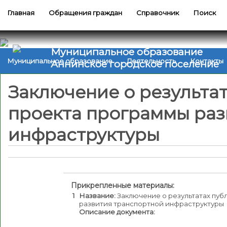
Главная
Обращения граждан
Справочник
Поиск
Муниципальное образование
Муниципальное образование
Деятельность
Контакты
Аннинское городское поселение
Заключение о результа
проекта программы раз
инфраструктуры
Прикрепленные материалы:
1
Название:
Заключение о результатах пуб
развития транспортной инфраструктуры
Описание документа: