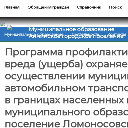
Главная
Обращения граждан
Справочник
Поиск
Муниципальное образование
Муниципальное образование
Деятельность
Контакты
Аннинское городское поселение
Программа профилакти
вреда (ущерба) охраня
осуществлении муницип
автомобильном транспо
в границах населенных 
муниципального образо
поселение Ломоносовс