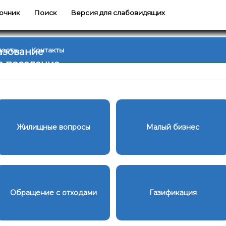
очник
Поиск
Версия для слабовидящих
азование
ность
Контакты
е поселение
Жилищные вопросы
Малый бизнес
Обращение с отходами
Газификация