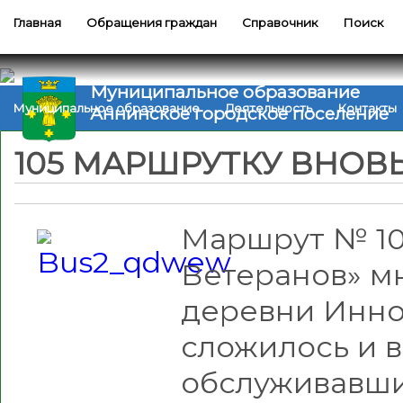
Главная
Обращения граждан
Справочник
Поиск
Муниципальное образование
Муниципальное образование
Деятельность
Контакты
Аннинское городское поселение
105 МАРШРУТКУ ВНОВ
Маршрут № 10
Ветеранов» мн
деревни Инно
сложилось и 
обслуживавши