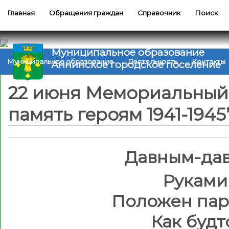
Главная
Обращения граждан
Справочник
Поиск
Муниципальное образование
Муниципальное образование
Деятельность
Контакты
Аннинское городское поселение
22 июня Мемориальный
память героям 1941-1945
Давным-дав
Руками
Положен пар
Как будт