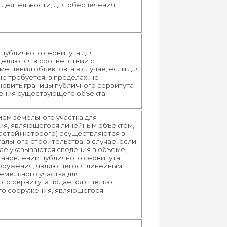
 деятельности, для обеспечения
 публичного сервитута для
еделяются в соответствии с
ещения объектов, а в случае, если для
 требуется, в пределах, не
новить границы публичного сервитута
ещения существующего объекта
ем земельного участка для
ния, являющегося линейным объектом,
астей) которого) осуществляются в
льного строительства, в случае, если
ае указываются сведения в объеме,
становлении публичного сервитута
сооружения, являющегося линейным
земельного участка для
ого сервитута подается с целью
ого сооружения, являющегося