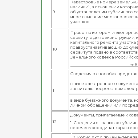
Кадастровые номера земельных
наличии), в отношении которы
9
об установлении публичного се
иное описание местоположени
участков
Право, на котором инженерное
сервитута для реконструкции,
капитального ремонта участка
правоустанавливающих докумен
10
сервитута подано в соответстви
Земельного кодекса Российск
собств
Сведения о способах представ
в виде электронного документ
заявителю посредством элект
11
в виде бумажного документа, 
личном обращении или посред
Документы, прилагаемые к хода
12
1. Сведения о границах публи
перечень координат характерны
2. Копия Акт о приеме-переда