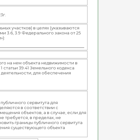
3г.
ьных участков) в целях (указываются
 3.6, 3.9 Федерального закона от 25
»):
206
ного на нем объекта недвижимости в
1 статьи 39.41 Земельного кодекса
 деятельности, для обеспечения
 публичного сервитута для
еделяются в соответствии с
ещения объектов, а в случае, если для
 требуется, в пределах, не
новить границы публичного сервитута
ещения существующего объекта