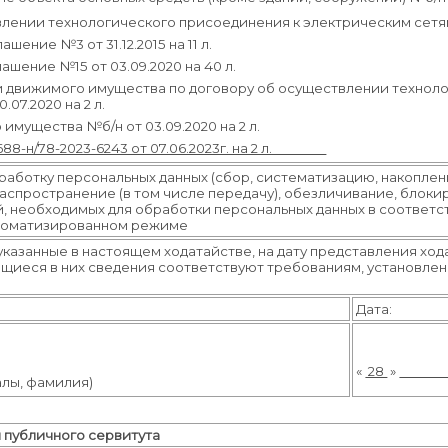
лении технологического присоединения к электрическим сетям №7
шение №3 от 31.12.2015 на 11 л.
ашение №15 от 03.09.2020 на 40 л.
и движимого имущества по договору об осуществлении технол
07.2020 на 2 л.
имущества №б/н от 03.09.2020 на 2 л.
688-н/78-2023-6243 от 07.06.2023г. на 2 л.
аботку персональных данных (сбор, систематизацию, накоплени
распространение (в том числе передачу), обезличивание, блок
ий, необходимых для обработки персональных данных в соответ
автоматизированном режиме
указанные в настоящем ходатайстве, на дату представления хо
ащиеся в них сведения соответствуют требованиям, установлен
Дата:
«
28
»
 фамилия)
 публичного сервитута