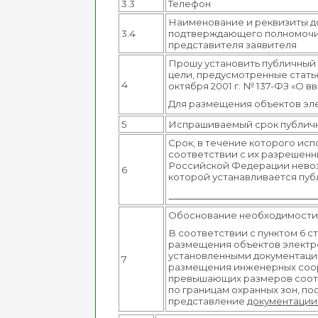
3.3
Телефон
Наименование и реквизиты д
3.4
подтверждающего полномоч
представителя заявителя
Прошу установить публичный с
цели, предусмотренные статье
4
октября 2001 г. № 137-ФЗ «О 
Для размещения объектов эл
5
Испрашиваемый срок публич
Срок, в течение которого исп
соответствии с их разрешенны
Российской Федерации невоз
6
которой устанавливается пуб
Обоснование необходимости 
В соответствии с пунктом 6 
размещения объектов электро
установленными документацие
7
размещения инженерных соору
превышающих размеров соотве
по границам охранных зон, п
представление
документации