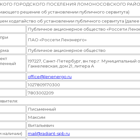
КОГО ГОРОДСКОГО ПОСЕЛЕНИЯ ЛОМОНОСОВСКОГО РАЙО
имающего решение об установлении публичного сервитута)
ем ходатайство об установлении публичного сервитута (далее –
Публичное акционерное общество «Россети Ленэ
(при
ПАО «Россети Ленэнерго»
орма
Публичное акционерное общество
ъект
197227, Санкт-Петербург, вн.тер.г. Муниципальный 
еленный
Гаккелевская, дом 21, литера А
office@lenenergo.ru
1027809170300
7803002209
явителя:
Письменный
Максим
Витальевич
и наличии)
mail@radiant-spb.ru