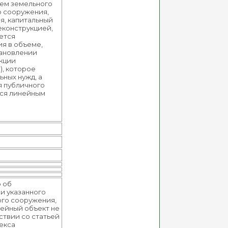
ием земельного
о сооружения,
я, капитальный
еконструкцией,
яется
я в объеме,
тановлении
укции
), которое
ьных нужд, а
я публичного
ося линейным
 об
и указанного
ого сооружения,
ейный объект не
ствии со статьей
декса