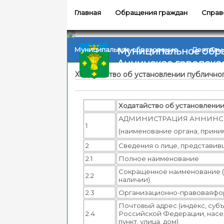
Главная
Обращения граждан
Справ
Муниципальное обр
Муниципальное образование
Деятель
Аннинское городско
Ходатайство об установлении публичног
Ходатайство об установлении
АДМИНИСТРАЦИЯ АННИНС
1
(наименование органа, прин
2
Сведения о лице, представивш
2.1
Полное наименование
Сокращенное наименование 
2.2
наличии)
2.3
Организационно-правоваяф
Почтовый адрес (индекс, суб
2.4
Российской Федерации, нас
пункт, улица, дом)