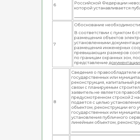
Российской Федерации невоз
6
которой устанавливается пуб
Обоснование необходимости 
В соответствии с пунктом 6 
размещения объектов электро
установленными документацие
7
размещения инженерных соору
превышающих размеров соотве
по границам охранных зон, п
представление
документац
Сведения о правообладателе и
государственных или муниципа
реконструкция, капитальный ре
связи с планируемым строитель
заявитель не является правоо
предусмотренном строкой 2 на
8
подается с целью установлени
объектом, реконструкции его уч
государственных или муниципал
установления публичного серв
линейным объектом, реконструк