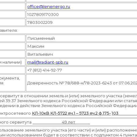
office@lenenergo.ru
1027809170300
7803002209
явителя:
Письменный
Максим
Витальевич
и наличии)
mail@radiant-spb.ru
+7 (812) 414-92-77
окумента,
ия
Доверенность № 78/688-н/78-2023-6243 от 07.06.202
ервитут в отношении земель и (или) земельного участка (земел
й 39.37 Земельного кодекса Российской Федерации или статьями
введении в действие Земельного кодекса Российской Федерации
ектросетевого
КЛ-10кВ КЛ-5722 яч.1 – 5723 яч.2 ф.175-
ного сервитута
49 лет
ользование земельного участка (его части) и (или) расположен
м использованием будет в соответствии с подпунктом 4 пункта 