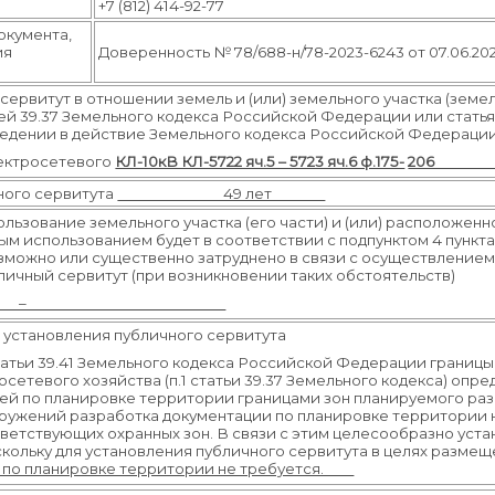
+7 (812) 414-92-77
окумента,
ия
Доверенность № 78/688-н/78-2023-6243 от 07.06.202
ервитут в отношении земель и (или) земельного участка (земел
й 39.37 Земельного кодекса Российской Федерации или статьями
введении в действие Земельного кодекса Российской Федерации
ектросетевого
КЛ-10кВ КЛ-5722 яч.5 – 5723 яч.6 ф.175-
ного сервитута
49 лет
ользование земельного участка (его части) и (или) расположен
м использованием будет в соответствии с подпунктом 4 пункта 
можно или существенно затруднено в связи с осуществлением
личный сервитут (при возникновении таких обстоятельств)
–
установления публичного сервитута
статьи 39.41 Земельного кодекса Российской Федерации границы
сетевого хозяйства (п.
1 статьи 39.37 Земельного кодекса) опр
й по планировке территории границами зон планируемого разм
жений разработка документации по планировке территории не
тствующих охранных зон. В связи с этим целесообразно уста
оскольку для установления публичного сервитута в целях разм
 по планировке территории не требуется.