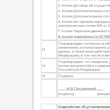
3. Копия Договор об осуществ
4. Копия Дополнительное согла
5. Копия Дополнительное согл
6. Копия Акт приема-передач
электрическим сетям №9 от 30.
7. Копия Перечень движимого 
8.
Копия доверенности № 78/
Подтверждаю согласие на обр
изменение), использование, 
13
данных, а также иных действ
Федерации), в том числе в 
Подтверждаю, что сведения, 
14
(копии документов) и содерж
Российской Федерации
15
Подпись:
М.В.Письменный
(подпись) (инициалы,
Ходатайство об установлении