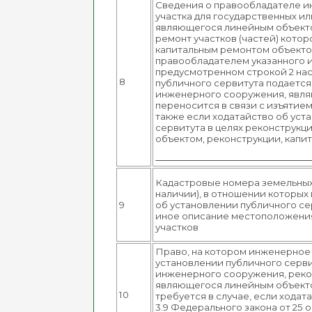
Сведения о правообладателе и
участка для государственных и
являющегося линейным объектом
ремонт участков (частей) кото
капитальным ремонтом объектов 
правообладателем указанного и
предусмотренном строкой 2 нас
8
публичного сервитута подается
инженерного сооружения, являю
переносится в связи с изъятием
также если ходатайство об уст
сервитута в целях реконструк
объектом, реконструкции, капит
Кадастровые номера земельных 
наличии), в отношении которых
9
об установлении публичного се
иное описание местоположения
участков
Право, на котором инженерное
установлении публичного серви
инженерного сооружения, рекон
являющегося линейным объекто
10
требуется в случае, если ходат
3.9 Федерального закона от 25 