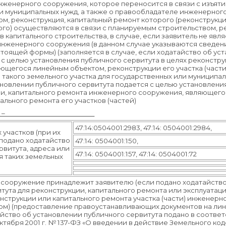
нженерного сооружения, которое переносится в связи с изъят
ли муниципальных нужд, а также о правообладателе инженерног
, реконструкция, капитальный ремонт которого (реконструкци
рого) осуществляются в связи с планируемым строительством, р
капитального строительства, в случае, если заявитель не явл
нженерного сооружения (в данном случае указываются сведени
тоящей формы) (заполняется в случае, если ходатайство об ус
 с целью установления публичного сервитута в целях реконстр
щегося линейным объектом, реконструкции его участка (части
 такого земельного участка для государственных или муниципал
ановлении публичного сервитута подается с целью установлени
ции, капитального ремонта инженерного сооружения, являющег
ального ремонта его участков (частей)
–
47:14:0504001:2983, 47:14: 0504001:2984,
участков (при их
 подано ходатайство
47:14: 0504001:150,
рвитута, адреса или
47:14: 0504001:157, 47:14: 0504001:72
 таких земельных
 сооружение принадлежит заявителю (если подано ходатайство
тута для реконструкции, капитального ремонта или эксплуатаци
струкции или капитального ремонта участка (части) инженерн
м) (предоставление правоустанавливающих документов на лин
айство об установлении публичного сервитута подано в соответ
октября 2001 г. № 137-ФЗ «О введении в действие Земельного ко