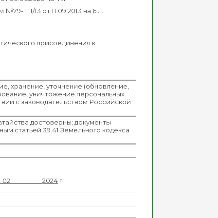
9-ТП/13 от 11.09.2013 на 6 л.
огического присоединения к
е, хранение, уточнение (обновление,
ирование, уничтожение персональных
ствии с законодательством Российской
датайства достоверны; документы
ным статьей 39.41 Земельного кодекса
02
2024
г.