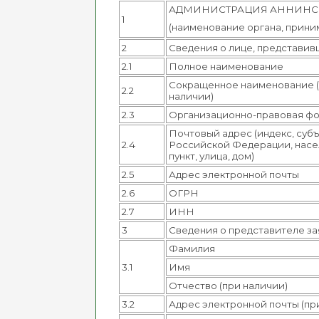
АДМИНИСТРАЦИЯ АННИНС
1
(наименование органа, прин
2
Сведения о лице, представивш
2.1
Полное наименование
Сокращенное наименование 
2.2
наличии)
2.3
Организационно-правовая ф
Почтовый адрес (индекс, суб
2.4
Российской Федерации, нас
пункт, улица, дом)
2.5
Адрес электронной почты
2.6
ОГРН
2.7
ИНН
3
Сведения о представителе за
Фамилия
3.1
Имя
Отчество (при наличии)
3.2
Адрес электронной почты (пр