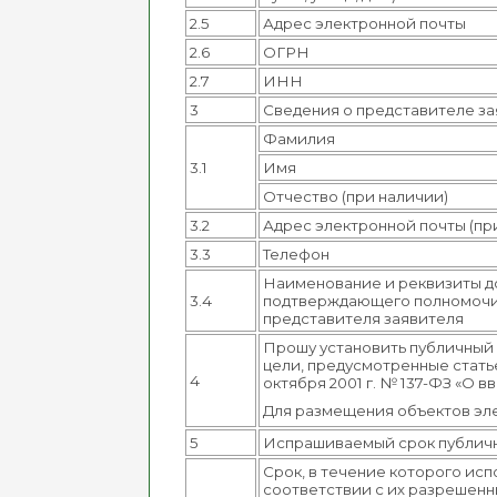
2.5
Адрес электронной почты
2.6
ОГРН
2.7
ИНН
3
Сведения о представителе за
Фамилия
3.1
Имя
Отчество (при наличии)
3.2
Адрес электронной почты (пр
3.3
Телефон
Наименование и реквизиты д
3.4
подтверждающего полномоч
представителя заявителя
Прошу установить публичный с
цели, предусмотренные статье
4
октября 2001 г. № 137-ФЗ «О 
Для размещения объектов эл
5
Испрашиваемый срок публич
Срок, в течение которого исп
соответствии с их разрешенны