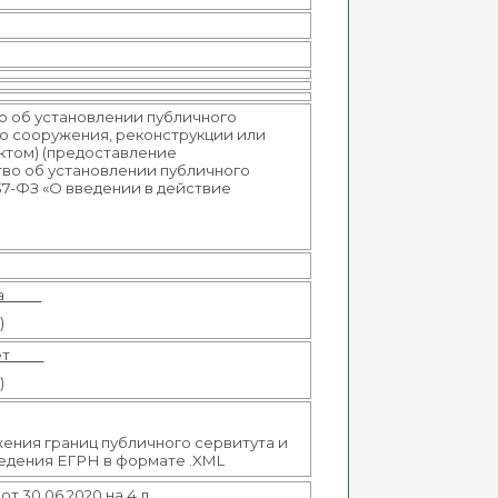
о об установлении публичного
го сооружения, реконструкции или
ктом) (предоставление
тво об установлении публичного
137-ФЗ «О введении в действие
а
)
ет
)
ения границ публичного сервитута и
ведения ЕГРН в формате .XML
 30.06.2020 на 4 л.