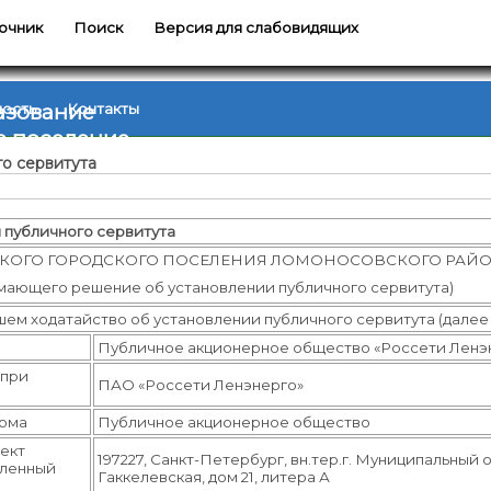
очник
Поиск
Версия для слабовидящих
азование
ность
Контакты
е поселение
о сервитута
 публичного сервитута
КОГО ГОРОДСКОГО ПОСЕЛЕНИЯ ЛОМОНОСОВСКОГО РАЙО
имающего решение об установлении публичного сервитута)
ем ходатайство об установлении публичного сервитута (далее –
Публичное акционерное общество «Россети Ленэ
(при
ПАО «Россети Ленэнерго»
орма
Публичное акционерное общество
ъект
197227, Санкт-Петербург, вн.тер.г. Муниципальный 
еленный
Гаккелевская, дом 21, литера А