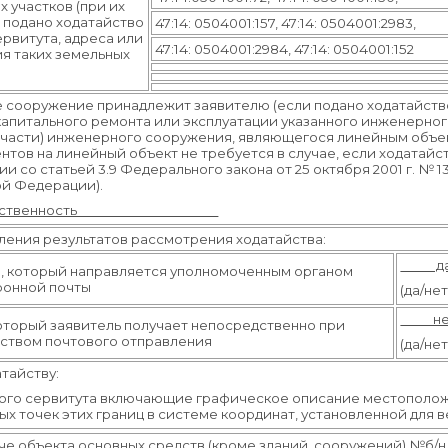
 участков (при их
х подано ходатайство
47:14: 0504001:157, 47:14: 0504001:2983,
рвитута, адреса или
47:14: 0504001:2984, 47:14: 0504001:152
я таких земельных
 сооружение принадлежит заявителю (если подано ходатайств
 капитального ремонта или эксплуатации указанного инженерно
 (части) инженерного сооружения, являющегося линейным объе
тов на линейный объект не требуется в случае, если ходатайс
и со статьей 3.9 Федерального закона от 25 октября 2001 г. № 
ой Федерации).
енность
ления результатов рассмотрения ходатайства:
д
а, который направляется уполномоченным органом
ронной почты
(да/нет
н
который заявитель получает непосредственно при
ством почтового отправления
(да/нет
тайству:
чного сервитута включающие графическое описание
местополож
х точек этих границ в системе координат, установленной для 
че объекта основных средств (кроме зданий, сооружений) №б/н от