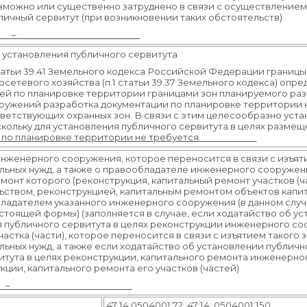
можно или существенно затруднено в связи с осуществлением
личный сервитут (при возникновении таких обстоятельств)
–
установления публичного сервитута
статьи 39.41 Земельного кодекса Российской Федерации границы
сетевого хозяйства (п.
1 статьи 39.37 Земельного кодекса) опр
й по планировке территории границами зон планируемого разм
жений разработка документации по планировке территории не
тствующих охранных зон. В связи с этим целесообразно уста
оскольку для установления публичного сервитута в целях разм
ии по планировке территории не требуется.
нженерного сооружения, которое переносится в связи с изъяти
льных нужд, а также о правообладателе инженерного сооруже
монт которого (реконструкция, капитальный ремонт участков (ч
ством, реконструкцией, капитальным ремонтом объектов капита
бладателем указанного инженерного сооружения (в данном случ
стоящей формы) (заполняется в случае, если ходатайство об у
я публичного сервитута в целях реконструкции инженерного 
астка (части), которое переносится в связи с изъятием такого 
ьных нужд, а также если ходатайство об установлении публичн
итута в целях реконструкции, капитального ремонта инженерн
ции, капитального ремонта его участков (частей)
–
47:14:0504001:72, 47:14: 0504001:150,