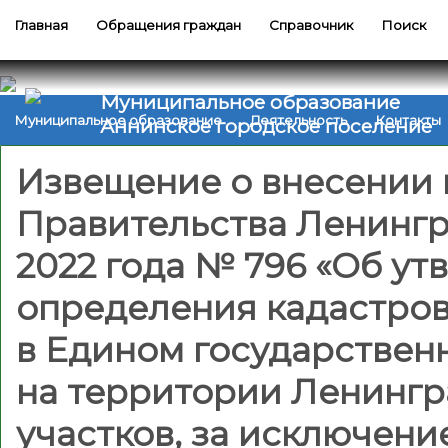
Главная
Обращения граждан
Справочник
Поиск
Муниципальное образование
Муниципальное образование
Деятельность
Контакты
Аннинское городское поселение
Извещение о внесении 
Правительства Ленингр
2022 года № 796 «Об ут
определения кадастров
в Едином государствен
на территории Ленингр
участков, за исключени