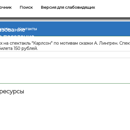
очник
Поиск
Версия для слабовидящих
азование
ность
Контакты
е поселение
а спектакль “Карлсон” по мотивам сказки А. Лингрен. Спекта
билета 150 рублей.
ресурсы