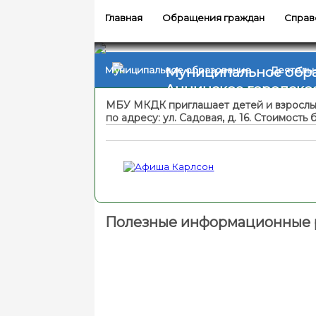
Главная
Обращения граждан
Справ
Муниципальное обр
Муниципальное образование
Деятель
Аннинское городско
МБУ МКДК приглашает детей и взрослых н
по адресу: ул. Садовая, д. 16. Стоимость 
Полезные информационные 