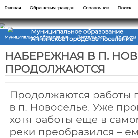
Главная
Обращения граждан
Справочник
Поиск
Муниципальное образование
Муниципальное образование
Деятельность
Контакты
Аннинское городское поселение
НАБЕРЕЖНАЯ В П. НО
ПРОДОЛЖАЮТСЯ
Продолжаются работы 
в п. Новоселье. Уже пр
хотя работы еще в само
реки преобразился – е