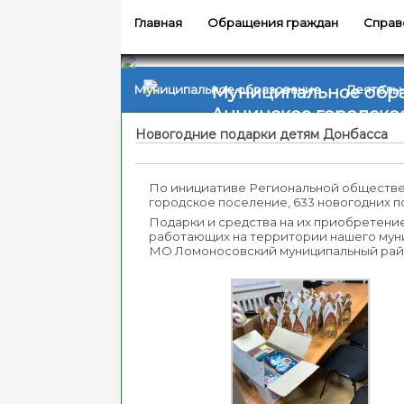
Главная
Обращения граждан
Справ
Муниципальное обр
Муниципальное образование
Деятель
Аннинское городско
Новогодние подарки детям Донбасса
По инициативе Региональной обществе
городское поселение, 633 новогодних п
Подарки и средства на их приобретени
работающих на территории нашего муни
МО Ломоносовский муниципальный райо