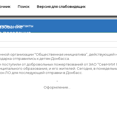
очник
Поиск
Версия для слабовидящих
азование
ность
Контакты
е поселение
нной организации “Общественная инициатива”, действующей 
одарка отправились к детям Донбасса.
е поступили от добровольных пожертвований от ЗАО “СевНИИ Г
ципального образования, и его жителей. Сегодня, в понедель
н ЛО для последующей отправки в Донбасс.
Оформление…