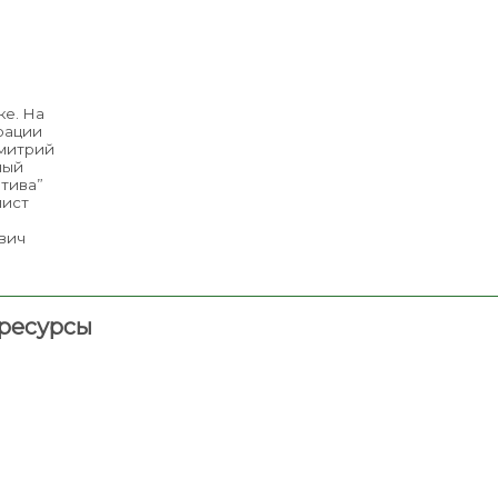
ке. На
трации
митрий
ный
тива”
лист
вич
ресурсы