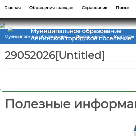
Главная
Обращения граждан
Справочник
Поиск
Муниципальное образование
Муниципальное образование
Деятельность
Контакты
Аннинское городское поселение
29052026[Untitled]
Полезные информа