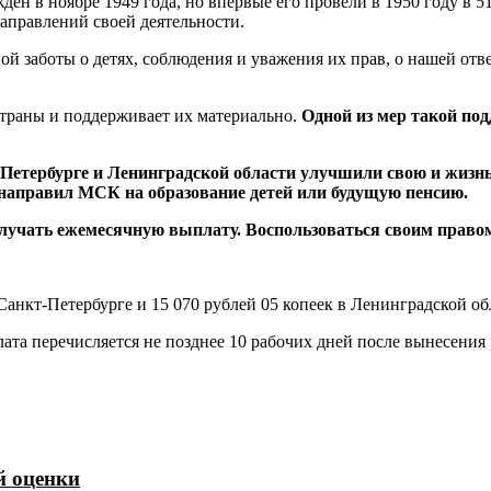
н в ноябре 1949 года, но впервые его провели в 1950 году в 5
аправлений своей деятельности.
 заботы о детях, соблюдения и уважения их прав, о нашей ответ
траны и поддерживает их материально.
Одной из мер такой под
Петербурге и Ленинградской области улучшили свою и жизнь 
 направил МСК на образование детей или будущую пенсию.
получать ежемесячную выплату. Воспользоваться своим прав
Санкт-Петербурге и 15 070 рублей 05 копеек в Ленинградской об
лата перечисляется не позднее 10 рабочих дней после вынесени
й оценки