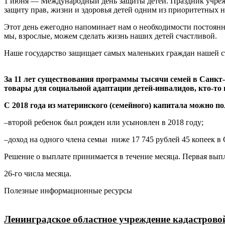
1 июня — Международный день защиты детей. Праздник учрежде
защиту прав, жизни и здоровья детей одним из приоритетных н
Этот день ежегодно напоминает нам о необходимости постоянной
мы, взрослые, можем сделать жизнь наших детей счастливой.
Наше государство защищает самых маленьких граждан нашей с
За 11 лет существования программы тысячи семей в Санкт-
товары для социальной адаптации детей-инвалидов, кто-то
С 2018 года из материнского (семейного) капитала можно 
–второй ребенок был рожден или усыновлен в 2018 году;
–доход на одного члена семьи ниже 17 745 рублей 45 копеек в 
Решение о выплате принимается в течение месяца. Первая вып
26-го числа месяца.
Полезные информационные ресурсы
Ленинградское областное учреждение кадастрово