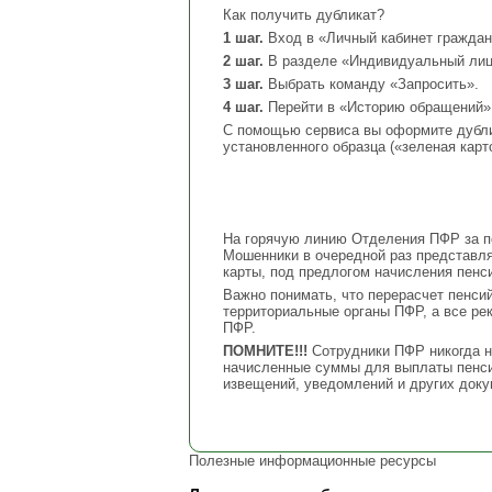
Как получить дубликат?
1 шаг.
Вход в «Личный кабинет граждан
2 шаг.
В разделе «Индивидуальный лице
3 шаг.
Выбрать команду «Запросить».
4 шаг.
Перейти в «Историю обращений» 
С помощью сервиса вы оформите дубли
установленного образца («зеленая кар
На горячую линию Отделения ПФР за по
Мошенники в очередной раз представл
карты, под предлогом начисления пенси
Важно понимать, что перерасчет пенси
территориальные органы ПФР, а все ре
ПФР.
ПОМНИТЕ!!!
Сотрудники ПФР никогда н
начисленные суммы для выплаты пенси
извещений, уведомлений и других доку
Полезные информационные ресурсы