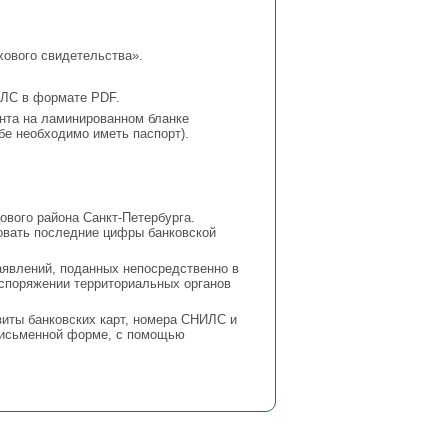
хового свидетельства».
ИЛС в формате PDF.
нта на ламинированном бланке
бе необходимо иметь паспорт).
вого района Санкт-Петербурга.
овать последние цифры банковской
аявлений, поданных непосредственно в
аспоряжении территориальных органов
зиты банковских карт, номера СНИЛС и
письменной форме, с помощью