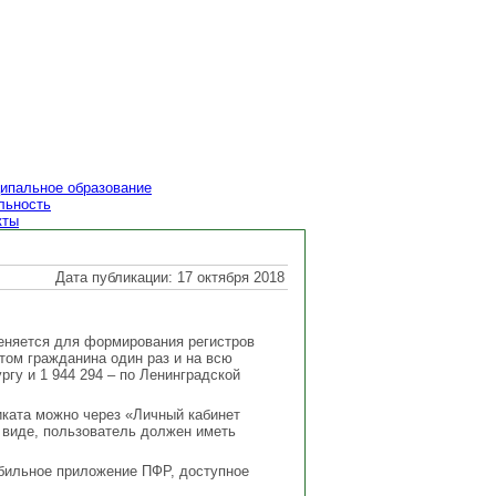
ипальное образование
льность
кты
Дата публикации: 17 октября 2018
меняется для формирования регистров
том гражданина один раз и на всю
ргу и 1 944 294 – по Ленинградской
ката можно через «Личный кабинет
 виде, пользователь должен иметь
бильное приложение ПФР, доступное