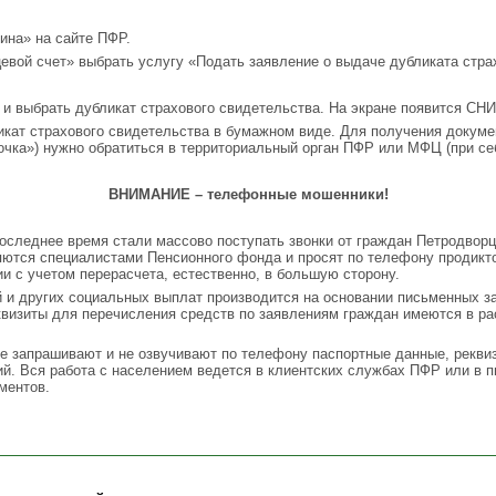
ина» на сайте ПФР.
вой счет» выбрать услугу «Подать заявление о выдаче дубликата стра
и выбрать дубликат страхового свидетельства. На экране появится СН
кат страхового свидетельства в бумажном виде. Для получения докуме
точка») нужно обратиться в территориальный орган ПФР или МФЦ (при се
ВНИМАНИЕ – телефонные мошенники
!
следнее время стали массово поступать звонки от граждан Петродворцо
яются специалистами Пенсионного фонда и просят по телефону продикт
и с учетом перерасчета, естественно, в большую сторону.
й и других социальных выплат производится на основании письменных з
квизиты для перечисления средств по заявлениям граждан имеются в р
е запрашивают и не озвучивают по телефону паспортные данные, рекви
й. Вся работа с населением ведется в клиентских службах ПФР или в 
ментов.