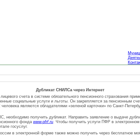
Муниц
Деяте
Конта
Дубликат СНИЛСа через Интернет
лицевого счета в системе обязательного пенсионного страхования при
енные социальные услуги и льготы. Он закрепляется за пенсионным сче
52 человека являются обладателями «зеленой карточки» по Санкт-Петербу
, необходимо получить дубликат. Направить заявление о выдаче дубли
енcионного фонда
www.pfrf.ru
. Чтобы получить услуги ПФР в электронном
тале госуслуг.
оссии в электронной форме также можно получить через бесплатное мо