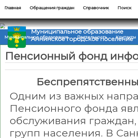
Главная
Обращения граждан
Справочник
Поиск
Муниципальное образование
Муниципальное образование
Деятельность
Контакты
Аннинское городское поселение
Пенсионный фонд инф
Беспрепятственны
Одним из важных напр
Пенсионного фонда яв
обслуживания граждан,
групп населения. В Сан