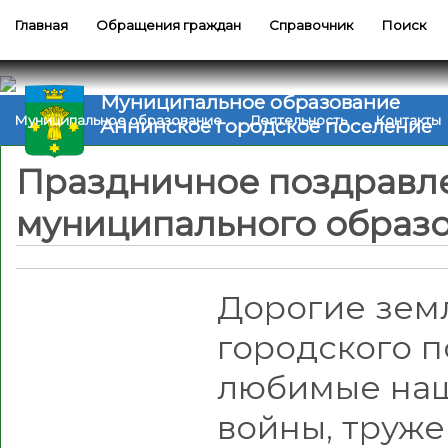
Главная
Обращения граждан
Справочник
Поиск
Муниципальное образование
Муниципальное образование
Деятельность
Контакты
Аннинское городское поселение
Праздничное поздравл
муниципального образ
Дорогие зем
городского 
любимые наш
войны, труже