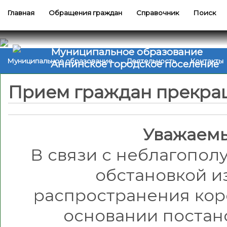
Главная
Обращения граждан
Справочник
Поиск
Муниципальное образование
Муниципальное образование
Деятельность
Контакты
Аннинское городское поселение
Прием граждан прекра
Уважаемы
В связи с неблагопо
обстановкой и
распространения кор
основании постан