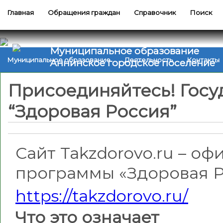
Главная
Обращения граждан
Справочник
Поиск
Муниципальное образование
Муниципальное образование
Деятельность
Контакты
Аннинское городское поселение
Присоединяйтесь! Госу
“Здоровая Россия”
Сайт Takzdorovo.ru – о
программы «Здоровая Р
https://takzdorovo.ru/
Что это означает