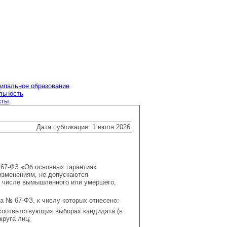
ипальное образование
льность
кты
Дата публикации: 1 июля 2026
 67-ФЗ «Об основных гарантиях
изменениям, не допускаются
ом числе вымышленного или умершего,
а № 67-ФЗ, к числу которых отнесено:
соответствующих выборах кандидата (в
круга лиц;