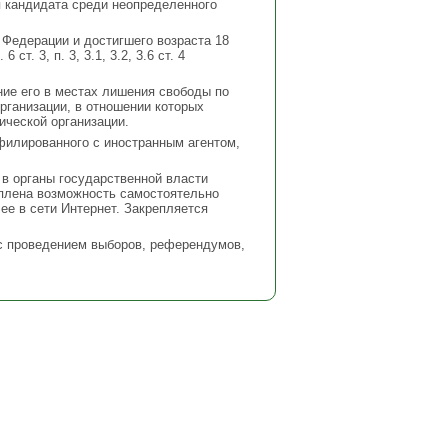
я кандидата среди неопределенного
 Федерации и достигшего возраста 18
т. 3, п. 3, 3.1, 3.2, 3.6 ст. 4
ние его в местах лишения свободы по
рганизации, в отношении которых
ической организации.
филированного с иностранным агентом,
 в органы государственной власти
еплена возможность самостоятельно
е в сети Интернет. Закрепляется
 с проведением выборов, референдумов,