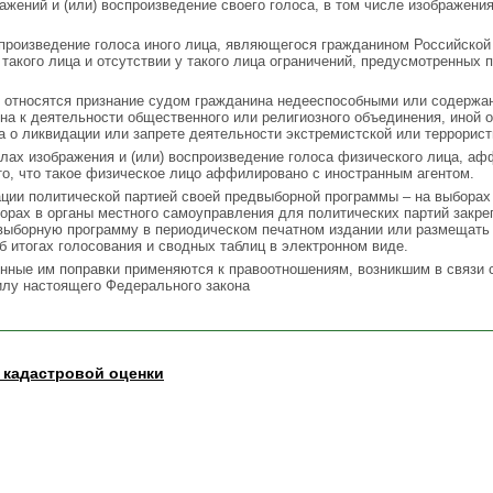
ажений и (или) воспроизведение своего голоса, в том числе изображени
спроизведение голоса иного лица, являющегося гражданином Российской
акого лица и отсутствии у такого лица ограничений, предусмотренных п. 6 с
ле относятся признание судом гражданина недееспособными или содержа
на к деятельности общественного или религиозного объединения, иной о
а о ликвидации или запрете деятельности экстремистской или террорист
лах изображения и (или) воспроизведение голоса физического лица, аф
о, что такое физическое лицо аффилировано с иностранным агентом.
ации политической партией своей предвыборной программы – на выборах
орах в органы местного самоуправления для политических партий закр
выборную программу в периодическом печатном издании или размещать е
 итогах голосования и сводных таблиц в электронном виде.
сенные им поправки применяются к правоотношениям, возникшим в связи
илу настоящего Федерального закона
 кадастровой оценки