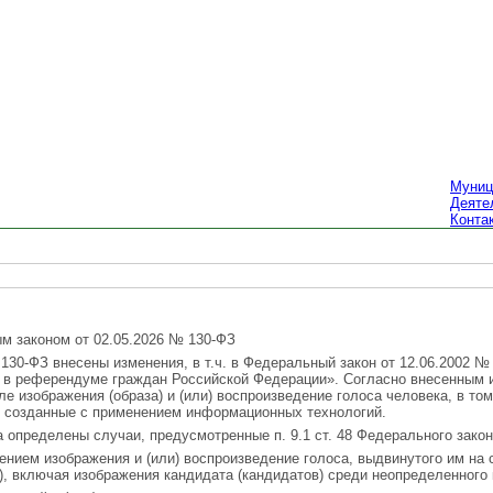
Муниц
Деяте
Конта
м законом от 02.05.2026 № 130-ФЗ
130-ФЗ внесены изменения, в т.ч. в Федеральный закон от 12.06.2002 №
е в референдуме граждан Российской Федерации». Согласно внесенным 
ле изображения (образа) и (или) воспроизведение голоса человека, в т
, созданные с применением информационных технологий.
а определены случаи, предусмотренные п. 9.1 ст. 48 Федерального закон
нием изображения и (или) воспроизведение голоса, выдвинутого им на 
), включая изображения кандидата (кандидатов) среди неопределенного 