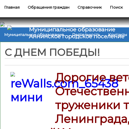
Главная
Обращения граждан
Справочник
Поиск
Муниципальное образование
Муниципальное образование
Деятельность
Контакты
Аннинское городское поселение
С ДНЕМ ПОБЕДЫ!
Дорогие ве
Отечественн
труженики т
Ленинграда,