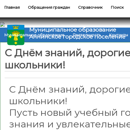
Главная
Обращения граждан
Справочник
Поиск
Муниципальное образование
Муниципальное образование
Деятельность
Контакты
Аннинское городское поселение
С Днём знаний, дорогие
школьники!
С Днём знаний, дорогие
школьники!
Пусть новый учебный г
знания и увлекательные