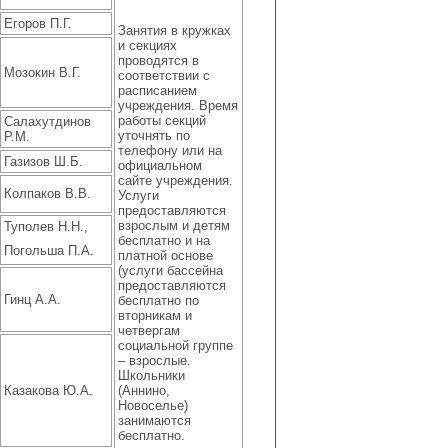
Егоров П.Г.
Занятия в кружках
и секциях
проводятся в
Мозокин В.Г.
соответствии с
расписанием
учреждения. Время
работы секций
Салахутдинов
уточнять по
Р.М.
телефону или на
Газизов Ш.Б.
официальном
сайте учреждения.
Колпаков В.В.
Услуги
предоставляются
взрослым и детям
Туполев Н.Н.,
бесплатно и на
Погольша П.А.
платной основе
(услуги бассейна
предоставляются
Гинц А.А.
бесплатно по
вторникам и
четвергам
социальной группе
– взрослые.
Школьники
Казакова Ю.А.
(Аннино,
Новоселье)
занимаются
бесплатно.