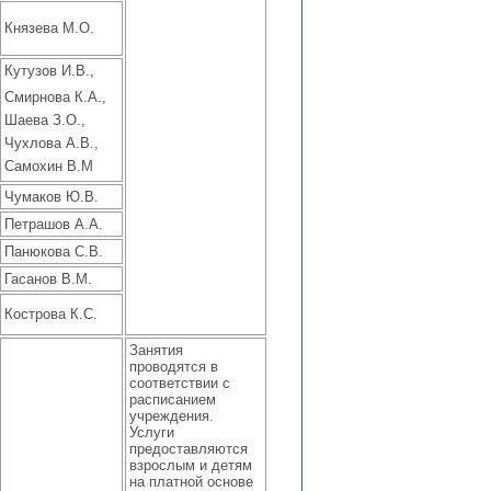
Князева М.О.
Кутузов И.В.,
Смирнова К.А.,
Шаева З.О.,
Чухлова А.В.,
Самохин В.М
Чумаков Ю.В.
Петрашов А.А.
Панюкова С.В.
Гасанов В.М.
Кострова К.С.
Занятия
проводятся в
соответствии с
расписанием
учреждения.
Услуги
предоставляются
взрослым и детям
на платной основе