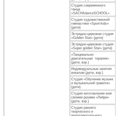
Студия современного
танца
«SACHAdanceSCHOOL»
Студия художественной
гимнастики «Sport-kids»
(дети)
Эстрадно-цирковая студия
«Golden Star» (дети)
Эстрадно-цирковая студия
«Super golden Star» (дети)
«Танцевально-
двигательная терапия»
(дети, взр.)
Индивидуальные занятия
вокалом (дети, взр.)
Студия «Обучение музыке
и музыкальной грамоте»
(дети)
Студия изготовления книг
своими руками «Либри»
(дети, взр.)
Студия раннего
творческого и
интеллектуального