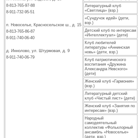
8-813-765-97-88
Литературный клуб
«Светлица» (взр.)
8-911-732-95-51
«Сундучок идей» (дети,
взр.)
п. Новоселье, Красносельское ш., д. 15
Детский клуб по интересам
8-813-765-86-87
«Интеллектуал» (дети)
8-911-740-06-40
Клуб любителей
литературы «Аннинская
д. Иннолово, ул. Штурмовая, д. 9
новь» (дети, взр.)
8-911-740-06-79
Клуб патриотического
воспитания «Дружина
Александра Невского»
(дети)
Женский клуб «Гармония»
(взр.)
Литературный детский
клуб «Чистый лист» (дети)
Женский клуб «Занятия по
интересам» (взр.)
Народный
самодеятельный
коллектив «Фольклорный
ансамбль «Новоселье»
(дети, взр.)