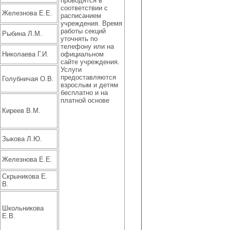
проводятся в
соответствии с
Железнова Е.Е.
расписанием
учреждения. Время
работы секций
Рыбина Л.М.
уточнять по
телефону или на
Николаева Г.И.
официальном
сайте учреждения.
Услуги
предоставляются
Голубничая О.В.
взрослым и детям
бесплатно и на
платной основе
Киреев В.М.
Зыкова Л.Ю.
Железнова Е.Е.
Скрыникова Е.
В.
Школьникова
Е.В.