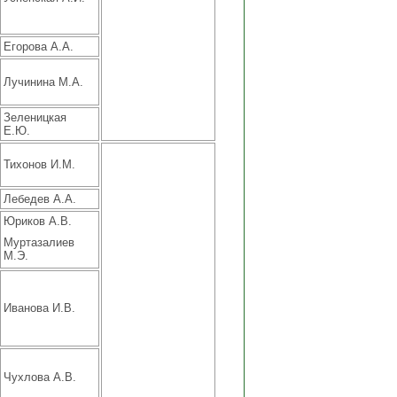
Егорова А.А.
Лучинина М.А.
Зеленицкая
Е.Ю.
Тихонов И.М.
Лебедев А.А.
Юриков А.В.
Муртазалиев
М.Э.
Иванова И.В.
Чухлова А.В.