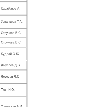
Карабанов А.
Урванцева Т.А.
Струкова В.С.
Струкова В.С.
Кудлай О.Ю.
Джусоев Д.В.
Лозовая Л.Г.
Ткач И.О.
Успенская А.И.