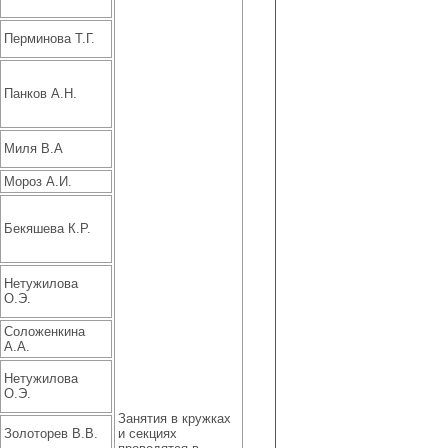
Перминова Т.Г.
Панков А.Н.
Миля В.А
Мороз А.И.
Бекяшева К.Р.
Нетужилова
О.Э.
Соложенкина
А.А.
Нетужилова
О.Э.
Занятия в кружках
Золоторев В.В.
и секциях