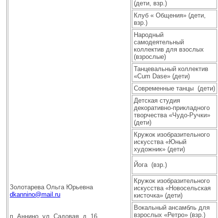
(дети, взр.)
Клуб « Общения» (дети,
взр.)
Народный
самодеятельный
коллектив для взослых
(взрослые)
Танцевальный коллектив
«Cum Dase» (дети)
Современные танцы (дети)
Детская студия
декоративно-прикладного
творчества «Чудо-Ручки»
(дети)
Кружок изобразительного
искусства «Юный
художник» (дети)
Йога (взр.)
Кружок изобразительного
Золотарева Ольга Юрьевна
искусства «Новосельская
dkannino@mail.ru
кисточка» (дети)
Вокальный ансамбль для
взрослых «Ретро» (взр.)
п. Аннино, ул. Садовая, д. 16