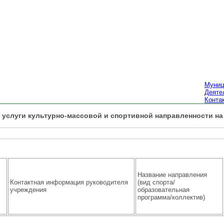
Муниц
Деяте
Конта
 услуги культурно-массовой и спортивной направленности н
Название направления
Контактная информация руководителя
(вид спорта/
учреждения
образовательная
программа/коллектив)