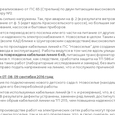
еализовано от ПС 65 (Стрельна) по двум питающим высоковол
еру №2.
ь сильно нагружены. Так, при аварии на ф. 2 (в результате вет
ание от ф. 5 (идет вдоль Красносельского шоссе), но большая 
вания, насосов и бытовых приборов.
ся перевод всего поселка или его части на питание от других
 и надежность электроснабжения п. Новоселье в целом. Таким 
 (возле КАД ближе к Шунгоровским садоводствам) высоковольтн
оты по прокладке кабельных линий к ПС “Новоселье” для создан
ввода в эксплуатацию). Работы ведутся в том числе вдоль улиц
а повреждена кабельная линия 6 кВ,
питающая трансформаторн
в п. Новоселье, как следствие, сработала защита на ТП 586 и 
ва таких работ (лабораторные исследования и замеры), без в
 право подать напряжение на линию, что и послужило причиной
7, 08, 09 сентября 2016 года:
 по подключению нового детского сада п. Новоселье (находяще
 для его бесперебойной работы.
тов используемых кабельных линий (в т.ч. и резервных), что, 
 результате дефекты устранены, заменен ряд линий, достигну
нен обрыв кабельной линии на ТП 2115, чем повышена надежнос
 производстве работ на электрических сетях работы могут про
самом поселке, так и за его пределами. Что, в свою очередь, м