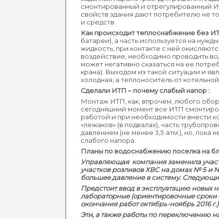
смонтированный и отрегулированный И
свойств здания дают потребителю не т
и средств.
Как происходит теплоснабжение без И
батареи), а часть используется на нужд
жидкость, при контакте с ней окисляют
воздействие, необходимо проводить во
может негативно сказаться на ее потре
крана). Выходом из такой ситуации и яв
холодная, а теплоноситель от котельной
Сделали ИТП – почему слабый напор :
Монтаж ИТП, как, впрочем, любого обор
сегодняшний момент все ИТП смонтиров
работой и при необходимости внести ко
«лежаков» (в подвалах), часть трубопр
давлением (не менее 3,5 атм.), но, пока
слабого напора.
Планы по водоснабжению поселка на б
Управляющая компания заменила участк
участков розливов ХВС на домах № 5 и №
большее давление в систему. Следующим
Предстоит ввод в эксплуатацию новых на
лабораторные (ориентировочные сроки о
окончания работ октябрь-ноябрь 2016 г.)
Эти, а также работы по переключению н