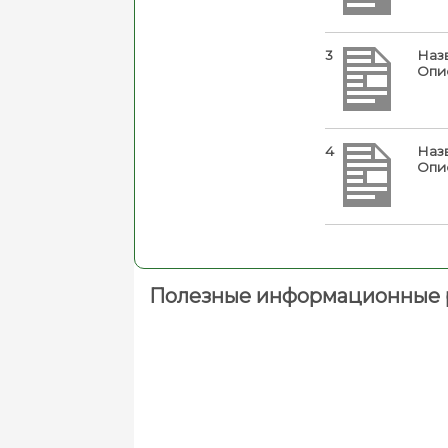
3
Наз
Опи
4
Наз
Опи
Полезные информационные 