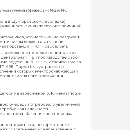
ьтным линиям (фидерам) №2 и №5.
ровала в Шунгоровском лесопарке)
загруженность линии послужила причиной
 источников, что несомненно разгрузит
источником должна стать вновь
ая подстанция (ПС “Новоселье”).
ия возможности переключения на этот
ы Центральная. При производстве работ
ую подстанцию ТП 587, отвечающую за
ТП 468. Порыв был устранен, но
ыполнения которых электроснабжающая
 столь длительного отключения
гося на набережной р. Кикенка) по 2-й
в свою очередь, потребовало увеличения
та требуемая надежность
ть электроснабжения части поселка
изводить как на трансформаторных
ожет создать неверное впечатление, “…