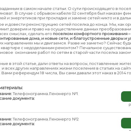
 заданным в самом начале статьи. О сути происходящего в посе
виноват. В случае с обрывом кабеля 02 сентября был наказан фи
лей и энергетиков при прокладке и замене сетей никто и в дал
ое и довести реконструкцию сетей поселка до конца. Мы, как ор
имит доверия и право на осуществление данных преобразован
всех смыслах, сделать его
поселком комфортного проживания –
тированные дома, и новые сети, и благоустроенные дворы и ул
х направлениях мы и двигаемся. Разве не заметно? Сейчас буд
 в квартире с недоделанным ремонтом? Печальное существован
ановое окончание работ по сетям в старой части поселка законч
анные в этой статье, дали ответы на вопросы, поставленные жи
и всех других направлениях жизни поселения в статьях на сайт
 с Вами референдум 18 числа, Вы сами давали этот наказ в 2014 го
материалы:
вание:
Телефонограмма Ленэнерго №1
сание документа:
Р
вание:
Телефонограмма Ленэнерго №2
сание документа: