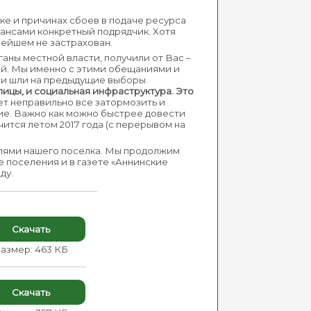
лке и причинах сбоев в подаче ресурса
нансами конкретный подрядчик. Хотя
ьнейшем не застрахован.
ганы местной власти, получили от Вас –
ий. Мы именно с этими обещаниями и
и шли на предыдущие выборы.
ицы, и социальная инфраструктура. Это
ет неправильно все затормозить и
ие. Важно как можно быстрее довести
ится летом 2017 года (с перерывом на
телями нашего поселка. Мы продолжим
е поселения и в газете «Аннинские
ду.
Скачать
азмер: 463 КБ
Скачать