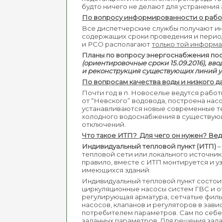
будто ничего не делают для устранения
По вопросу информированности о работ
Все диспетчерские службы получают и
содержащих сроки проведения и период
и РСО располагают
только той информа
Планы по вопросу энергоснабжения по
(ориентировочные сроки 15.09.2016), вв
и реконструкция существующих линий у
По вопросам качества воды и низкого д
Почти год в п. Новоселье ведутся раб
от “Невского” водовода, построена нас
устанавливаются новые современные те
холодного водоснабжения в существующ
отключений.
Что такое ИТП? Для чего он нужен? Вед
Индивидуальный тепловой пункт (ИТП)
–
тепловой сети или локального источни
правило, вместе с ИТП монтируется и у
имеющихся зданий.
Индивидуальный тепловой пункт состоит
циркуляционные насосы систем ГВС и от
регулирующая арматура, сетчатые филь
насосов, клапанов и регуляторов в зави
потребителем параметров. Сам по себе
заданных параметров. Для решения зада