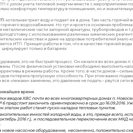
ТП с узлом учета тепловой энергии вместе с мероприятиями 
олько комфортную температуру в помещениях, но и значительну
ТП:
котельная греет воду и подает ее в дома. Там часть горячей 
ы горячего водоснабжения. Но тут и кроется основная проблема:
ся металлические части запорной арматуры, трубопроводов и т.
доподготовку с использованием различных химических реаген
бительских качествах и даже на здоровье потребителей (мало к
ляется ИТП. Принцип работы в том, что в качестве горячей воды
 циркулирует только в батареях.
удования, это не быстрый процесс. Он начался во всех домах п
аны. После физической установки необходимо выполнить налад
ррективы в режимы работы. Кроме того, в части домов – силь
оводов потеряла пропускную способность. При этом важно подав
 не все «лежаки» заменены, это давление не подать – рвутся сет
лижайшее время.
и вводов ХВС почти во всех многоквартирных домах п. Новосе
 6 предстоит закончить ориентировочно в срок до 16.09.2016. У
 этапом работ станет пуско-наладка тепловых пунктов.
копительных емкостей холодной воды, а это, прежде всего, исп
ктябрь 2016 г.), и последовательное переключение всех МКД н
.
а новое насосное оборудование, несомненно, положительно ска