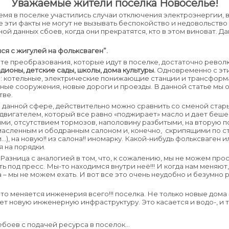
Уважаемые жители поселка Новоселье!
емя в поселке участились случаи отключения электроэнергии, 
е эти факты не могут не вызывать беспокойство и недовольство
ой данных сбоев, когда они прекратятся, кто в этом виноват. Д
я с жигулей на фольксваген”.
 те преобразования, которые идут в поселке, достаточно рево
дионы, детские сады, школы, дома культуры.
Одновременно с эт
: котельные, электрические понижающие станции и трансформ
тные сооружения, новые дороги и проезды. В данной статье мы
тве.
данной сфере, действительно можно сравнить со сменой старых 
двигателем, который все равно «поджирает» масло и дает беше
ми, отсутствием тормозов, наполовину разбитыми, на вторую 
асленным и ободранным салоном и, конечно, скрипящими по сте
), на новую!! из салона!! иномарку. Какой-нибудь фольксваген и
я на порядки.
Разница с аналогией в том, что, к сожалению, мы не можем прос
ть под пресс. Мы-то находимся внутри неё!!! И когда нам меняют
а – мы не можем ехать. И вот все это очень неудобно и безумно 
то меняется инженерия всего!!! поселка. Не только новые дома
 новую инженерную инфраструктуру. Это касается и водо-, и те
боев с подачей ресурса в поселок…