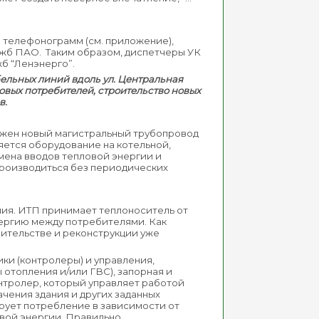
 телефонограмм (см. приложение),
ужб ПАО. Таким образом, диспетчеры УК
жб “Ленэнерго”.
ельных линий вдоль ул. Центральная
ковых потребителей, строительство новых
в.
ложен новый магистральный трубопровод
яется оборудование на котельной,
мена вводов тепловой энергии и
производиться без периодических
ния. ИТП принимает теплоноситель от
нергию между потребителями. Как
оительстве и реконструкции уже
ки (контролеры) и управления,
отопления и/или ГВС), запорная и
нтролер, который управляет работой
ачения здания и других заданных
рует потребление в зависимости от
овой энергии. Правильно