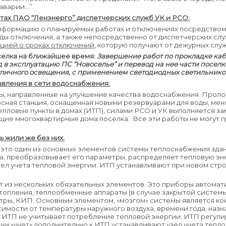
 аварии…”.
ах ПАО “Ленэнерго” диспетчерских служб УК и РСО:
нформацию о планируемых работах и отключениях посредством
ы отключения, а также непосредственно от диспетчерских сл
цией о сроках отключений
, которую получают от дежурных слу
селка на ближайшее время:
Завершение работ по прокладке каб
од в эксплуатацию ПС “Новоселье” и перевод на нее части посел
личного освещения, с применением светодиодных светильнико
авления в сети водоснабжения:
оты, направленные на улучшение качества водоснабжения. Про
осная станция, оснащенная новыми резервуарами для воды, мен
пловые пункты в домах (ИТП), силами РСО и УК выполняется за
ие многоквартирные дома поселка. Все эти работы не могут 
ь жили же без них.
 это один из основных элементов системы теплоснабжения зда
ка, преобразовывает его параметры, распределяет тепловую э
зел учета тепловой энергии. ИТП устанавливают при новом стр
 из нескольких обязательных элементов. Это приборы автомати
опления, теплообменные аппараты (в случае закрытой системы 
тры, КИП. Основным элементом, «мозгом» системы является ко
симости от температуры наружного воздуха, времени года, назн
 ИТП не учитывает потребление тепловой энергии. ИТП регули
чи «учет» дополнительно к ИТП устанавливают узел учета тепл