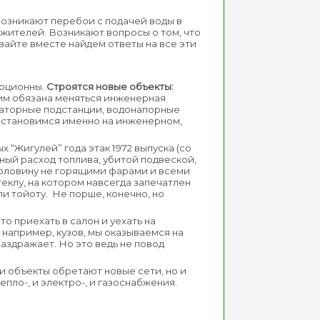
возникают перебои с подачей воды в
 жителей. Возникают вопросы о том, что
авайте вместе найдем ответы на все эти
люционны.
Строятся новые объекты:
им обязана меняться инженерная
аторные подстанции, водонапорные
 остановимся именно на инженерном,
“Жигулей” года этак 1972 выпуска (со
ный расход топлива, убитой подвеской,
половину не горящими фарами и всеми
клу, на котором навсегда запечатлен
ли тойоту. Не порше, конечно, но
то приехать в салон и уехать на
, например, кузов, мы оказываемся на
раздражает. Но это ведь не повод
 и объекты обретают новые сети, но и
пло-, и электро-, и газоснабжения.