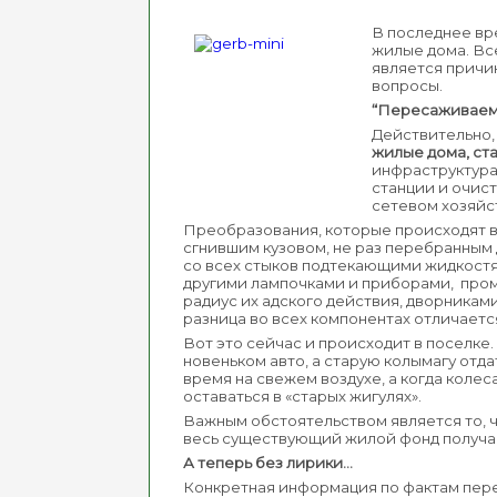
В последнее вр
жилые дома. Вс
является причин
вопросы.
“Пересаживаемс
Действительно,
жилые дома, ста
инфраструктура
станции и очис
сетевом хозяйс
Преобразования, которые происходят в 
сгнившим кузовом, не раз перебранным 
со всех стыков подтекающими жидкостя
другими лампочками и приборами, пром
радиус их адского действия, дворниками…
разница во всех компонентах отличаетс
Вот это сейчас и происходит в поселке. 
новеньком авто, а старую колымагу отда
время на свежем воздухе, а когда колес
оставаться в «старых жигулях».
Важным обстоятельством является то, ч
весь существующий жилой фонд получает
А теперь без лирики…
Конкретная информация по фактам пере