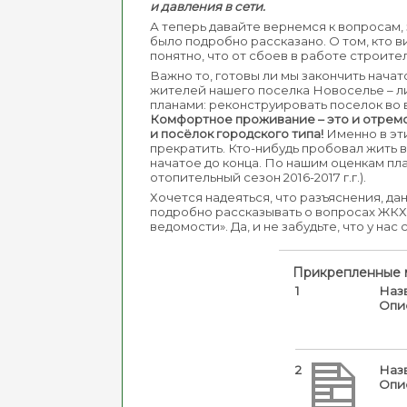
и давления в сети.
А теперь давайте вернемся к вопросам,
было подробно рассказано. О том, кто 
понятно, что от сбоев в работе строите
Важно то, готовы ли мы закончить начат
жителей нашего поселка Новоселье – л
планами: реконструировать поселок во 
Комфортное проживание – это и отремон
и посёлок городского типа!
Именно в эти
прекратить. Кто-нибудь пробовал жить
начатое до конца. По нашим оценкам пл
отопительный сезон 2016-2017 г.г.).
Хочется надеяться, что разъяснения, д
подробно рассказывать о вопросах ЖКХ 
ведомости». Да, и не забудьте, что у нас
Прикрепленные 
1
Наз
Опи
2
Наз
Опи