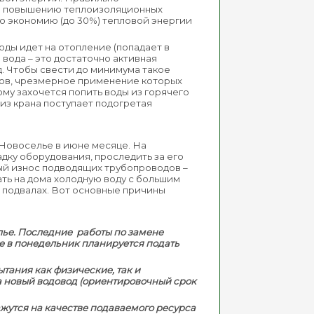
по повышению теплоизоляционных
ю экономию (до 30%) тепловой энергии
воды идет на отопление (попадает в
 вода – это достаточно активная
д. Чтобы свести до минимума такое
тов, чрезмерное применение которых
ому захочется попить воды из горячего
 из крана поступает подогретая
. Новоселье в июне месяце. На
ку оборудования, проследить за его
ный износ подводящих трубопроводов –
ать на дома холодную воду с большим
и в подвалах. Вот основные причины
лье. Последние работы по замене
же в понедельник планируется подать
ытания как физические, так и
а новый водовод (ориентировочный срок
жутся на качестве подаваемого ресурса