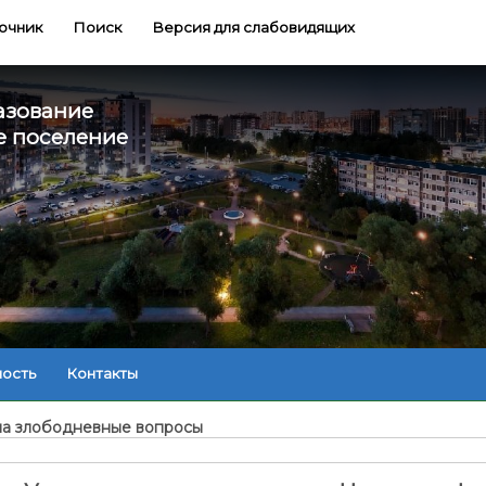
очник
Поиск
Версия для слабовидящих
азование
е поселение
ность
Контакты
 на злободневные вопросы