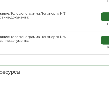
Р
вание:
Телефонограмма Ленэнерго №3
сание документа:
Р
вание:
Телефонограмма Ленэнерго №4
сание документа:
Р
ресурсы