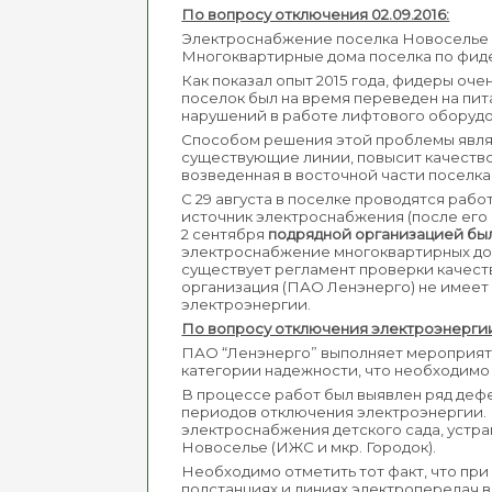
По вопросу отключения 02.09.2016:
Электроснабжение поселка Новоселье р
Многоквартирные дома поселка по фид
Как показал опыт 2015 года, фидеры очен
поселок был на время переведен на пит
нарушений в работе лифтового оборудо
Способом решения этой проблемы являет
существующие линии, повысит качество
возведенная в восточной части поселка
С 29 августа в поселке проводятся раб
источник электроснабжения (после его 
2 сентября
подрядной организацией был
электроснабжение многоквартирных домо
существует регламент проверки качест
организация (ПАО Ленэнерго) не имеет
электроэнергии.
По вопросу отключения электроэнергии 0
ПАО “Ленэнерго” выполняет мероприятия
категории надежности, что необходимо
В процессе работ был выявлен ряд дефек
периодов отключения электроэнергии. В
электроснабжения детского сада, устра
Новоселье (ИЖС и мкр. Городок).
Необходимо отметить тот факт, что при
подстанциях и линиях электропередач в 