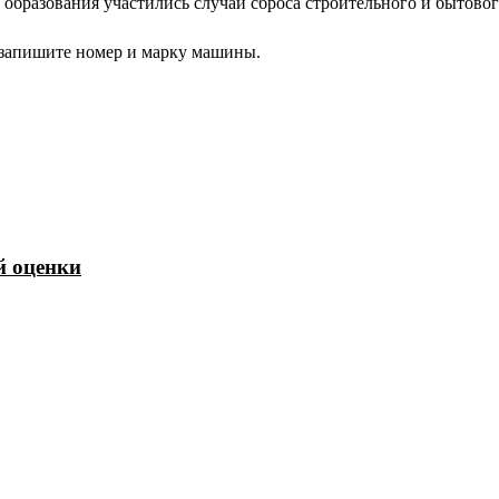
образования участились случаи сброса строительного и бытовог
, запишите номер и марку машины.
й оценки