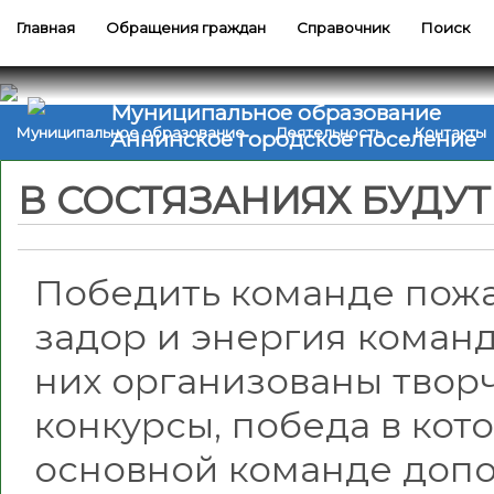
Главная
Обращения граждан
Справочник
Поиск
Муниципальное образование
Муниципальное образование
Деятельность
Контакты
Аннинское городское поселение
В СОСТЯЗАНИЯХ БУДУТ
Победить команде пожа
задор и энергия коман
них организованы твор
конкурсы, победа в кот
основной команде допо