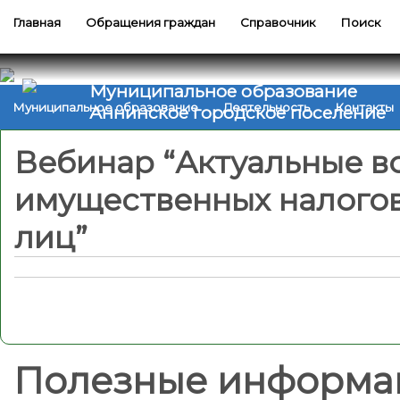
Главная
Обращения граждан
Справочник
Поиск
Муниципальное образование
Муниципальное образование
Деятельность
Контакты
Аннинское городское поселение
Вебинар “Актуальные 
имущественных налогов
лиц”
Полезные информа