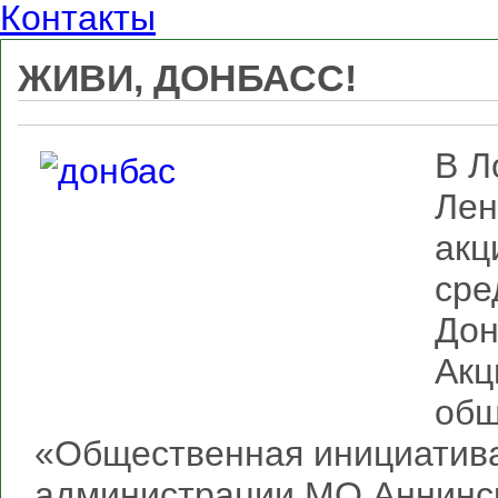
Контакты
ЖИВИ, ДОНБАСС!
В Л
Лен
акц
сре
Дон
Акц
общ
«Общественная инициатива
администрации МО Аннинск