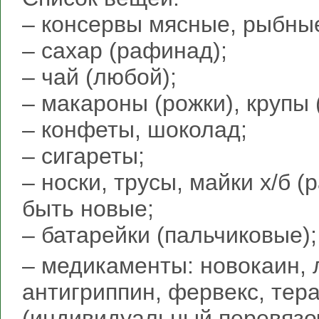
– консервы мясные, рыбны
– сахар (рафинад);
– чай (любой);
– макароны (рожки), крупы (
– конфеты, шоколад;
– сигареты;
– носки, трусы, майки х/б 
быть новые;
– батарейки (пальчиковые);
– медикаменты: новокаин, 
антигриппин, фервекс, те
(индивидуальный перевязоч