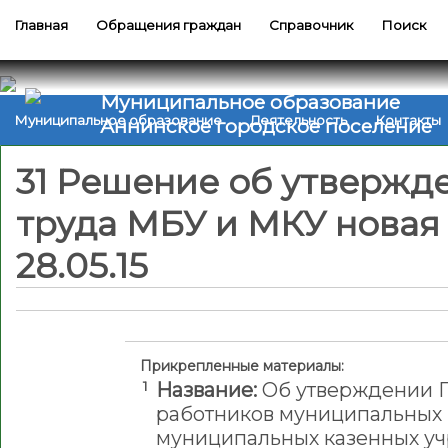
Главная
Обращения граждан
Справочник
Поиск
Муниципальное образование
Муниципальное образование
Деятельность
Контакты
Аннинское городское поселение
31 Решение об утвержд
труда МБУ и МКУ новая
28.05.15
Прикрепленные материалы:
1
Название:
Об утверждении П
работников муниципальных
муниципальных казенных у