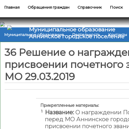
Главная
Обращения граждан
Справочник
Поиск
Муниципальное образование
Муниципальное образование
Деятельность
Контакты
Аннинское городское поселение
36 Решение о награжде
присвоении почетного 
МО 29.03.2019
Прикрепленные материалы:
1
Название:
О награждении По
перед МО Аннинское городс
присвоении почетного зван