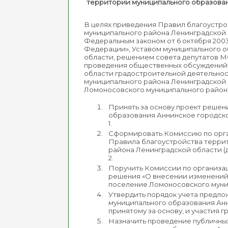
территории муниципального образован
В целях приведения Правил благоустр
муниципального района Ленинградской 
Федеральным законом от 6 октября 200
Федерации», Уставом муниципального 
области, решением совета депутатов М
проведения общественных обсуждений п
области градостроительной деятельно
муниципального района Ленинградской 
Ломоносовского муниципального район
Принять за основу проект решен
образования Аннинское городск
1.
Сформировать Комиссию по орга
Правила благоустройства терри
района Ленинградской области (
2.
Поручить Комиссии по организац
решения «О внесении изменений
поселение Ломоносовского муни
Утвердить порядок учета предло
муниципального образования Ан
принятому за основу, и участия 
Назначить проведение публичны