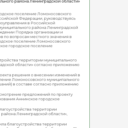
льного района Ленинградской области»
родское поселение Ломоносовского
ссийской Федерации, руководствуясь
амоуправления в Российской
муниципального района Ленинградской
рждении Порядка организации и
в по вопросам местного значения в
родское поселение Ломоносовского
ское городское поселение
стройства территории муниципального
радской области» согласно приложению
оекта решения о внесении изменений в
еление Ломоносовского муниципального
шаний) в составе согласно приложению
ссмотрение предложений по проекту
зования Аннинское городское
благоустройства территории
 района Ленинградской области»,
ила благоустройства территории