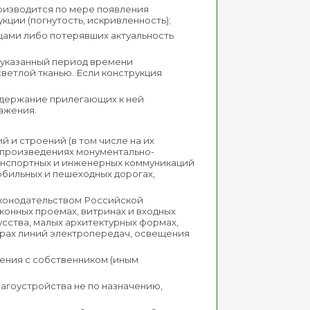
роизводится по мере появления
кции (погнутость, искривленность);
цами либо потерявших актуальность
в указанный период времени
ветлой тканью. Если конструкция
содержание прилегающих к ней
ажения.
 и строений (в том числе на их
, произведениях монументально-
ранспортных и инженерных коммуникаций
мобильных и пешеходных дорогах,
аконодательством Российской
оконных проемах, витринах и входных
усства, малых архитектурных формах,
порах линий электропередач, освещения
щения с собственником (иным
агоустройства не по назначению,