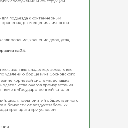
других сооружений и конструкций
е для подъезда к контейнерным
, хранения, размещения личного и
ладирование, хранение дров, угля,
ерацию на 24.
 иные законные владельцы земельных
ы по удалению борщевика Сосновского.
ывание корневой системы, вспашка,
нодательства очагов произрастания
нными в «Государственный каталог
ений, школ, предприятий общественного
кже в близости от воздухозаборных
хода препарата при условии
ления