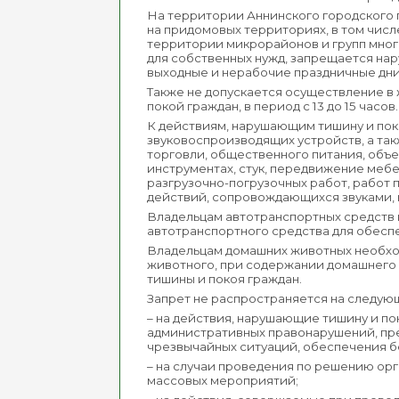
На территории Аннинского городского 
на придомовых территориях, в том числе
территории микрорайонов и групп мног
для собственных нужд, запрещается наруш
выходные и нерабочие праздничные дни
Также не допускается осуществление в
покой граждан, в период с 13 до 15 часов.
К действиям, нарушающим тишину и пок
звуковоспроизводящих устройств, а так
торговли, общественного питания, объек
инструментах, стук, передвижение меб
разгрузочно-погрузочных работ, работ 
действий, сопровождающихся звуками,
Владельцам автотранспортных средств
автотранспортного средства для обесп
Владельцам домашних животных необход
животного, при содержании домашнего
тишины и покоя граждан.
Запрет не распространяется на следую
– на действия, нарушающие тишину и п
административных правонарушений, пре
чрезвычайных ситуаций, обеспечения 
– на случаи проведения по решению орг
массовых мероприятий;