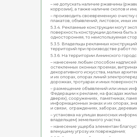
– не допускать наличие ржавчины (ржа
коррозии), а также наличие сколов и и
– производить своевременную очистку 
плакатов, объявлений, листовок, иных 
5.3.4. Рекламные конструкции могут эк
поверхность конструкции должна быть з
односторонняя, то неиспользуемая сто
5.3.5. Владельцы рекламных конструкц
территорий при производстве работ по
5.3.6. На территории Аннинского город
– нанесение любым способом надписей и
остекленных оконных проемах, витринах
декоративного искусства, малых архите
и их опорах, опорах линий электропере
дорожках, тротуарах и иных поверхност
– размещение объявлений или иных инф
Федерации к рекламе, на фасадах жилых
дверях), сооружениях, памятниках, пам
информационных знаках и их опорах, зн
и связи, ограждениях, заборах, деревья
– установка на улицах выносных инфор
владельцем) земельного участка.
– нанесение ущерба элементам благоус
влекущему угрозу их повреждения;