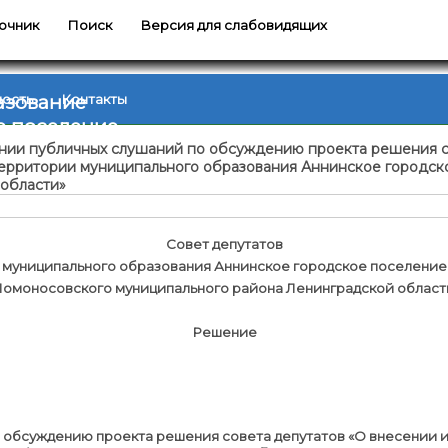
очник
Поиск
Версия для слабовидящих
азование
ность
Контакты
е поселение
ении публичных слушаний по обсуждению проекта решения с
территории муниципального образования Аннинское городс
 области»
Совет депутатов
муниципального образования Аннинское городское поселение
Ломоносовского муниципального района Ленинградской област
Решение
05.20
 обсуждению проекта решения совета депутатов «О внесении 