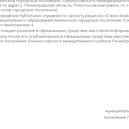
инское городское поселение Ломоносовского муниципального 
ут по адресу: Ленинградская область, Ломоносовский район, гп. 
нское городское поселение).
роведении публичных слушаний по проекту решения «О внесени
ниципального образования Аннинское городское поселение Ло
но приложению 4.
астоящее решение в официальных средствах массовой информа
илу после его опубликования в официальных средствах массо
ое поселение Ломоносовского муниципального района Ленингр
муниципаль
поселение 