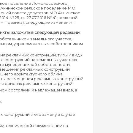
ское поселение Ломоносовского
О Аннинское сельское поселение МО
ешений совета депутатов МО Аннинское
4 № 25, от 27.07.2016 № 41, решений
ее – Правила), следующие изменения:
пункты изложить в следующей редакции:
собственником земельного участка,
с лицом, управомоченным собственником
ия рекламных конструкций, типы и виды
х конструкций на земельных участках
я в муниципальной собственности
змещения рекламных конструкций
шнего архитектурного облика
арты размещения рекламных конструкций
актеристик рекламных конструкций.
вном состоянии и надлежащем виде, а
и;
конструкций и его замену в случае
ми технической документации на