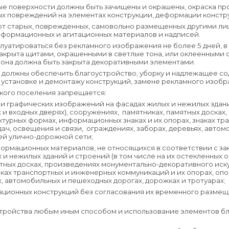
вые поверхности должны быть зачищены и окрашены, окраска п
ных повреждений на элементах конструкции, деформации констру
от старых, поврежденных, самовольно размещенных другими ли
информационных и агитационных материалов и надписей.
сплуатироваться без рекламного изображения не более 5 дней, 
акрыта щитами, окрашенными в светлые тона, или оклеенными с
рона должна быть закрыта декоративными элементами.
ий должны обеспечить благоустройство, уборку и надлежащее 
 установке и демонтажу конструкций, замене рекламного изобр
ского поселения запрещается:
 графических изображений на фасадах жилых и нежилых зданий
 и входных дверях), сооружениях, памятниках, памятных досках
ктурных формах, информационных знаках и их опорах, знаках т
дач, освещения и связи, ограждениях, заборах, деревьях, авто
ей улично-дорожной сети;
ормационных материалов, не относящихся в соответствии с з
 и нежилых зданий и строений (в том числе на их остекленных 
ятных досках, произведениях монументально-декоративного иск
аках транспортных и инженерных коммуникаций и их опорах, о
х, автомобильных и пешеходных дорогах, дорожках и тротуарах;
мационных конструкций без согласования их временного разме
тройства любым иным способом и использование элементов бл