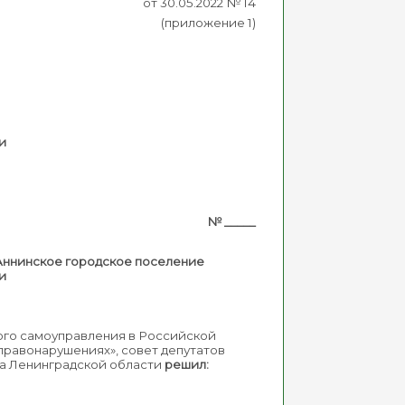
от 30.05.2022 № 14
(приложение 1)
и
_____
Аннинское городское поселение
и
ного самоуправления в Российской
правонарушениях», совет депутатов
а Ленинградской области
решил: