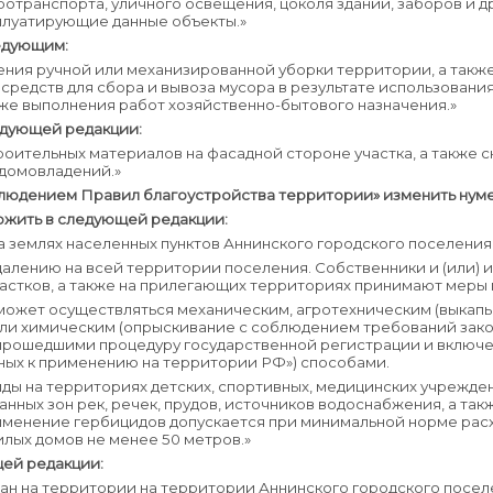
тротранспорта, уличного освещения, цоколя зданий, заборов и 
плуатирующие данные объекты.»
ледующим:
ения ручной или механизированной уборки территории, а такж
редств для сбора и вывоза мусора в результате использования
кже выполнения работ хозяйственно-бытового назначения.»
едующей редакции:
оительных материалов на фасадной стороне участка, а также ск
 домовладений.»
соблюдением Правил благоустройства территории» изменить нум
зложить в следующей редакции:
а землях населенных пунктов Аннинского городского поселения
далению на всей территории поселения. Собственники и (или)
участков, а также на прилегающих территориях принимают мер
 может осуществляться механическим, агротехническим (выкап
ли химическим (опрыскивание с соблюдением требований зако
прошедшими процедуру государственной регистрации и включе
ных к применению на территории РФ») способами.
иды на территориях детских, спортивных, медицинских учрежд
анных зон рек, речек, прудов, источников водоснабжения, а та
рименение гербицидов допускается при минимальной норме рас
лых домов не менее 50 метров.»
щей редакции:
дан на территории на территории Аннинского городского посе