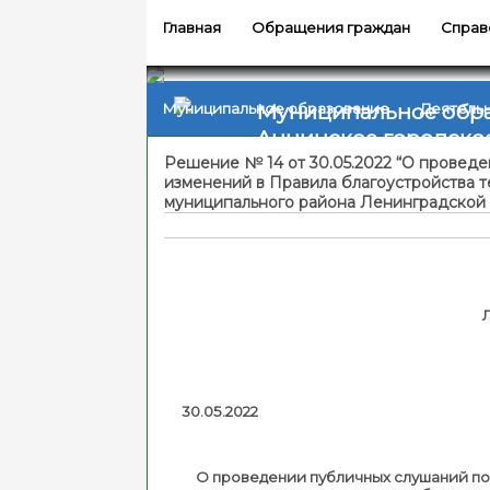
Главная
Обращения граждан
Справ
Муниципальное обр
Муниципальное образование
Деятель
Аннинское городско
Решение № 14 от 30.05.2022 “О провед
изменений в Правила благоустройства 
муниципального района Ленинградской
30.
О проведении публичных слушаний по