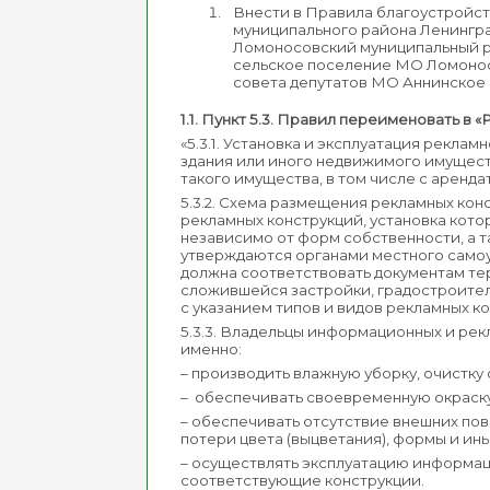
Внести в Правила благоустройс
муниципального района Ленингр
Ломоносовский муниципальный ра
сельское поселение МО Ломоносов
совета депутатов МО Аннинское го
1.1. Пункт 5.3. Правил переименовать 
«5.3.1. Установка и эксплуатация рекла
здания или иного недвижимого имущест
такого имущества, в том числе с аренда
5.3.2. Схема размещения рекламных ко
рекламных конструкций, установка кото
независимо от форм собственности, а 
утверждаются органами местного само
должна соответствовать документам т
сложившейся застройки, градостроител
с указанием типов и видов рекламных 
5.3.3. Владельцы информационных и рек
именно:
– производить влажную уборку, очистку 
– обеспечивать своевременную окраску н
– обеспечивать отсутствие внешних по
потери цвета (выцветания), формы и ин
– осуществлять эксплуатацию информац
соответствующие конструкции.