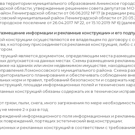
тва территории муниципального образования Аннинское город
адской области, утвержденные решением совета депутатов М
йон Ленинградской области от 06.06.2012 № 17 (в редакции р
ский муниципальный район Ленинградской области от 20.05.201
родское поселение от 26.04.2017 № 22, от 15.10.2019 № 6) (дал
в «Размещение информации и рекламные конструкции» и его под
мной конструкции осуществляются ее владельцем по договору с 
ва, к которому присоединяется рекламная конструкция, либо 
тором.
нструкций является документом, определяющим места размещен
рых допускается на данных местах. Схемы размещения рекламны
также на зданиях или ином недвижимом имуществе, находящихс
управления Ломоносовского муниципального района. Схема ра
ерриториального планирования и обеспечивать соблюдение вне
ьных норм и правил, требований безопасности и содержать к
конструкций, площади информационных полей и технических хар
ламных конструкций обязаны содержать их в технически испра
от грязи, пыли, снега, иного загрязнения по мере необходимост
е менее 2-х раз в год;
вреждений информационного поля информационных и рекламных 
ых повреждений, портящих эстетический вид конструкции;
ионных и рекламных конструкций в соответствии с требования