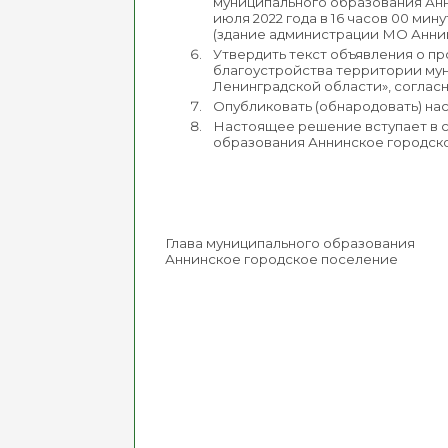
муниципального образования Анн
июля 2022 года в 16 часов 00 мин
(здание администрации МО Анни
Утвердить текст объявления о п
благоустройства территории му
Ленинградской области», соглас
Опубликовать (обнародовать) н
Настоящее решение вступает в с
образования Аннинское городск
Глава муниципального образования
Аннинское городское поселение