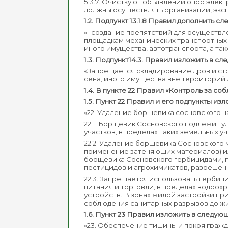
5.3.7. Очистку от объявлений опор элек
должны осуществлять организации, экс
1.2. Подпункт 13.1.8 Правил дополнить с
«- создание препятствий для осуществл
площадкам механических транспортных с
иного имущества, автотранспорта, а та
1.3. Подпункт14.3.
Правил изложить в сл
«Запрещается складирование дров и стр
сена, иного имущества вне территорий
1.4. В пункте 22 Правил «Контроль за 
1.5. Пункт 22 Правил и его подпункты и
«22. Удаление борщевика сосновского н
22.1. Борщевик Сосновского подлежит у
участков, в пределах таких земельных 
22.2. Удаление борщевика Сосновского
применение затеняющих материалов) и
борщевика Сосновского гербицидами, 
пестицидов и агрохимикатов, разрешен
22.3. Запрещается использовать гербиц
питания и торговли, в пределах водоохр
устройств. В зонах жилой застройки п
соблюдения санитарных разрывов до жи
1.6. Пункт 23 Правил изложить в следую
«23. Обеспечение тишины и покоя граж