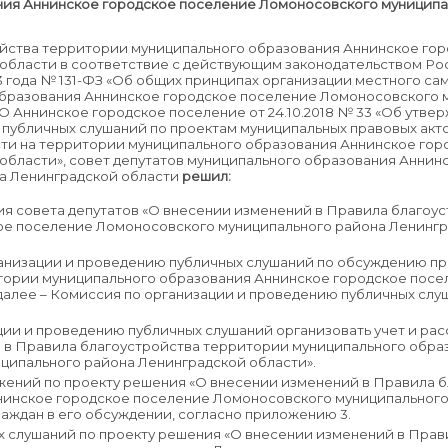
ия Аннинское городское поселение Ломоносовского муниципа
ойства территории муниципального образования Аннинское го
области в соответствие с действующим законодательством Ро
3 года № 131-ФЗ «Об общих принципах организации местного с
образования Аннинское городское поселение Ломоносовского 
О Аннинское городское поселение от 24.10.2018 № 33 «Об утве
убличных слушаний по проектам муниципальных правовых акто
сти на территории муниципального образования Аннинское го
области», совет депутатов муниципального образования Аннин
а Ленинградской области
решил:
ия совета депутатов «О внесении изменений в Правила благоу
ое поселение Ломоносовского муниципального района Ленинг
низации и проведению публичных слушаний по обсуждению пр
тории муниципального образования Аннинское городское пос
далее – Комиссия по организации и проведению публичных слу
ии и проведению публичных слушаний организовать учет и ра
 в Правила благоустройства территории муниципального обра
ципального района Ленинградской области».
жений по проекту решения «О внесении изменений в Правила 
нинское городское поселение Ломоносовского муниципального
граждан в его обсуждении, согласно приложению 3.
х слушаний по проекту решения «О внесении изменений в Прав