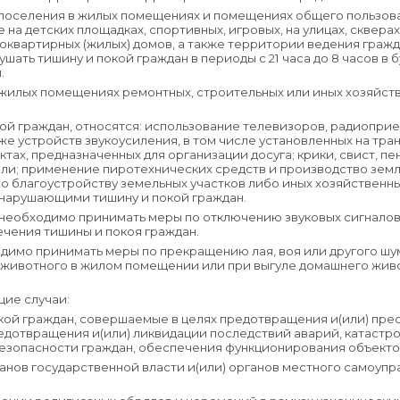
поселения в жилых помещениях и помещениях общего пользова
 на детских площадках, спортивных, игровых, на улицах, сквера
оквартирных (жилых) домов, а также территории ведения граж
ать тишину и покой граждан в периоды с 21 часа до 8 часов в буд
.
 жилых помещениях ремонтных, строительных или иных хозяйст
ой граждан, относятся: использование телевизоров, радиоприе
же устройств звукоусиления, в том числе установленных на тра
тах, предназначенных для организации досуга; крики, свист, пен
ели; применение пиротехнических средств и производство земл
по благоустройству земельных участков либо иных хозяйственны
 нарушающими тишину и покой граждан.
 необходимо принимать меры по отключению звуковых сигнало
ечения тишины и покоя граждан.
имо принимать меры по прекращению лая, воя или другого шу
 животного в жилом помещении или при выгуле домашнего жив
щие случаи:
окой граждан, совершаемые в целях предотвращения и(или) пре
дотвращения и(или) ликвидации последствий аварий, катастро
безопасности граждан, обеспечения функционирования объект
анов государственной власти и(или) органов местного самоупр