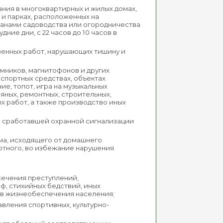
ния в многоквартирных и жилых домах,
х и парках, расположенных на
данами садоводства или огородничества
ние дни, с 22 часов до 10 часов в
венных работ, нарушающих тишину и
мников, магнитофонов и других
нспортных средствах, объектах
ие, топот, игра на музыкальных
яных, ремонтных, строительных,
х работ, а также производство иных
в сработавшей охранной сигнализации
ма, исходящего от домашнего
отного, во избежание нарушения
сечения преступлений,
ф, стихийных бедствий, иных
ов жизнеобеспечения населения;
авления спортивных, культурно-