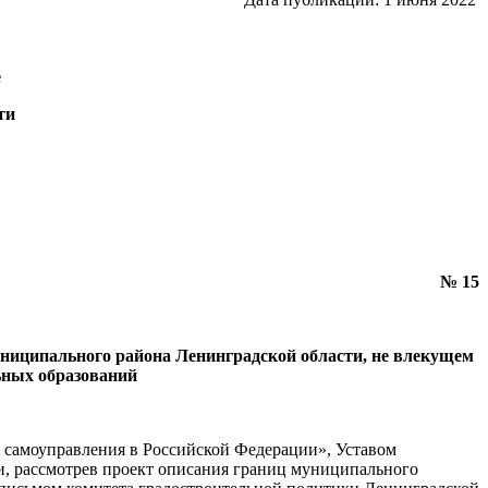
е
ти
2022
№ 15
ниципального района Ленинградской области, не влекущем
ьных образований
о самоуправления в Российской Федерации», Уставом
, рассмотрев проект описания границ муниципального