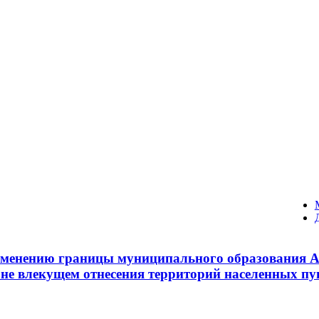
изменению границы муниципального образования А
 не влекущем отнесения территорий населенных п