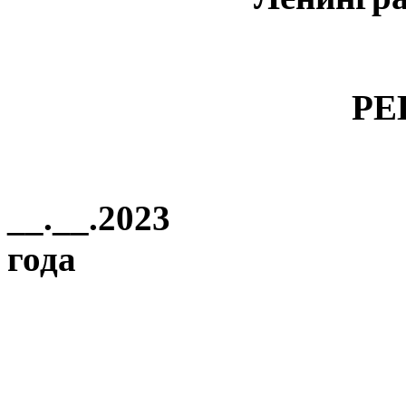
РЕ
__.__.2023
г