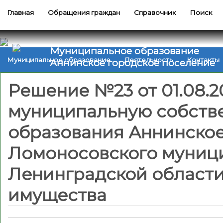
Главная
Обращения граждан
Справочник
Поиск
Муниципальное образование
Муниципальное образование
Деятельность
Контакты
Аннинское городское поселение
Решение №23 от 01.08.2
муниципальную собств
образования Аннинское
Ломоносовского муниц
Ленинградской области
имущества