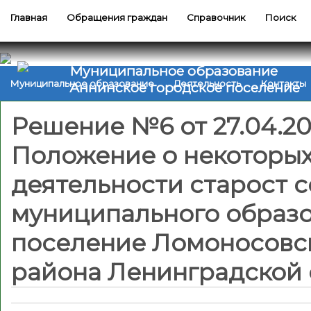
Главная
Обращения граждан
Справочник
Поиск
Муниципальное образование
Муниципальное образование
Деятельность
Контакты
Аннинское городское поселение
Решение №6 от 27.04.2
Положение о некоторых
деятельности старост с
муниципального образо
поселение Ломоносовс
района Ленинградской 