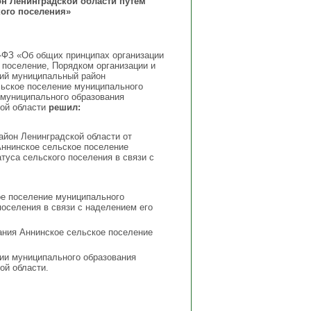
н Ленинградской области путем
кого поселения»
31-ФЗ «Об общих принципах организации
 поселение, Порядком организации и
ий муниципальный район
льское поселение муниципального
 муниципального образования
кой области
решил:
йон Ленинградской области от
Аннинское сельское поселение
уса сельского поселения в связи с
ое поселение муниципального
оселения в связи с наделением его
ания Аннинское сельское поселение
ии муниципального образования
ой области.