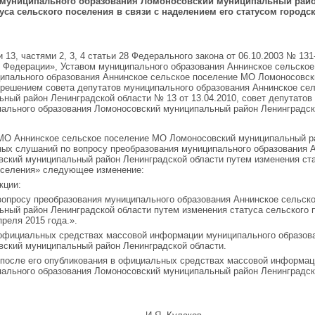
 муниципального образования Ломоносовский муниципальный райо
уса сельского поселения в связи с наделением его статусом городс
ьи 13, частями 2, 3, 4 статьи 28 Федерального закона от 06.10.2003 № 1
 Федерации», Уставом муниципального образования Аннинское сельское
ипального образования Аннинское сельское поселение МО Ломоносовск
 решением совета депутатов муниципального образования Аннинское се
ный район Ленинградской области № 13 от 13.04.2010, совет депутатов
пального образования Ломоносовский муниципальный район Ленинградс
 МО Аннинское сельское поселение МО Ломоносовский муниципальный ра
ных слушаний по вопросу преобразования муниципального образования 
ский муниципальный район Ленинградской области путем изменения стат
поселения» следующее изменение:
кции:
вопросу преобразования муниципального образования Аннинское сельск
ный район Ленинградской области путем изменения статуса сельского п
преля 2015 года.».
 официальных средствах массовой информации муниципального образов
вский муниципальный район Ленинградской области.
 после его опубликования в официальных средствах массовой информац
пального образования Ломоносовский муниципальный район Ленинградск