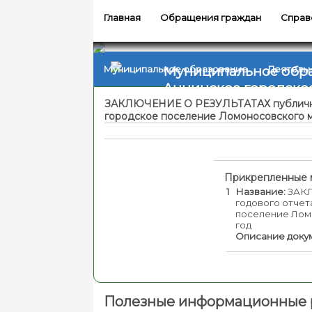
Главная
Обращения граждан
Справ
Муниципальное обр
Муниципальное образование
Деятель
Аннинское городско
ЗАКЛЮЧЕНИЕ О РЕЗУЛЬТАТАХ публичных
городское поселение Ломоносовского м
Прикрепленные 
1
Название:
ЗАКЛ
годового отче
поселение Ломо
год
Описание доку
Полезные информационные 