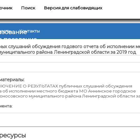
очник
Поиск
Версия для слабовидящих
азование
ность
Контакты
е поселение
 слушаний обсуждения годового отчета об исполнении м
униципального района Ленинградской области за 2019 год
материалы:
ЮЧЕНИЕ О РЕЗУЛЬТАТАХ публичных слушаний обсуждения
та об исполнении местного бюджета МО Аннинское городское
носовского муниципального района Ленинградской области за
мента:
ресурсы