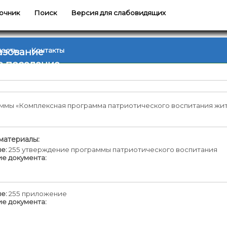
очник
Поиск
Версия для слабовидящих
азование
ность
Контакты
е поселение
ммы «Комплексная программа патриотического воспитания ж
материалы:
е:
255 утверждение программы патриотического воспитания
е документа:
е:
255 приложение
е документа: