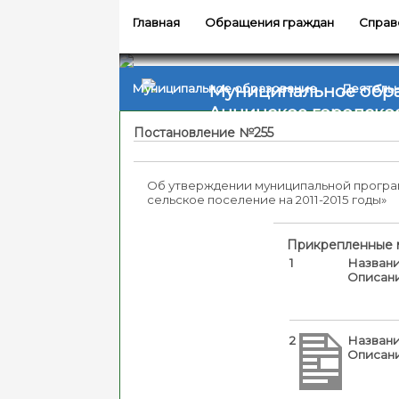
Главная
Обращения граждан
Справ
Муниципальное обр
Муниципальное образование
Деятель
Аннинское городско
Постановление №255
Об утверждении муниципальной програ
сельское поселение на 2011-2015 годы»
Прикрепленные 
1
Названи
Описани
2
Названи
Описани