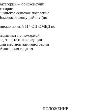
атегории – юрисконсульт
тегории
инское сельское поселение
омоносовскому району (по
олномоченный 114 ОП ОМВД по
ециалист по пожарной
не, защите и ликвидации
аций местной администрации
Аннинская средняя
ПОЛОЖЕНИЕ