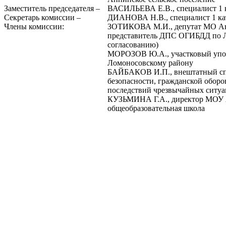
Заместитель председателя –
ВАСИЛЬЕВА Е.В., специалист 1 к
Секретарь комиссии –
ДИАНОВА Н.В., специалист 1 ка
Члены комиссии:
ЗОТИКОВА М.И., депутат МО Анн
представитель ДПС ОГИБДД по Л
согласованию)
МОРОЗОВ Ю.А., участковый уп
Ломоносовскому району
БАЙБАКОВ И.П., внештатный сп
безопасности, гражданской оборо
последствий чрезвычайных ситу
КУЗЬМИНА Г.А., директор МОУ 
общеобразовательная школа