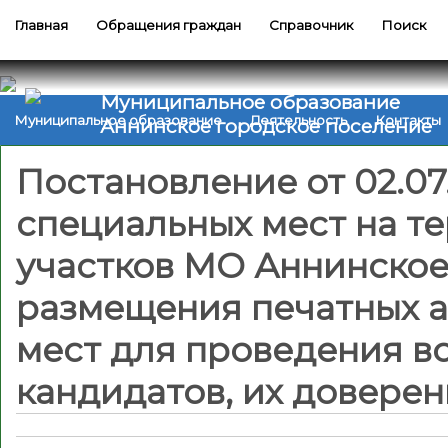
Главная
Обращения граждан
Справочник
Поиск
Муниципальное образование
Муниципальное образование
Деятельность
Контакты
Аннинское городское поселение
Постановление от 02.07
специальных мест на т
участков МО Аннинское
размещения печатных а
мест для проведения в
кандидатов, их доверен