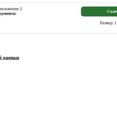
иложение 2
Скач
кумента:
Размер: 1
й оценки