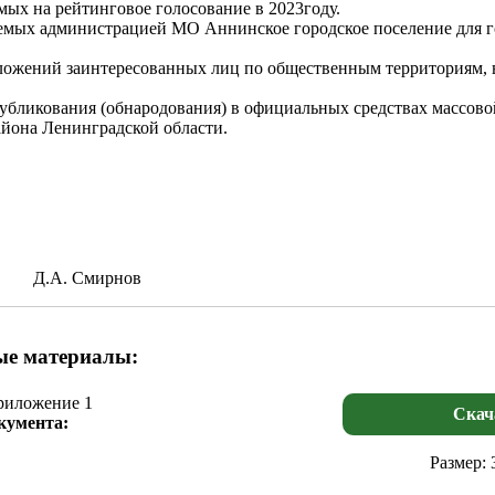
ых на рейтинговое голосование в 2023году.
емых администрацией МО Аннинское городское поселение для го
ложений заинтересованных лиц по общественным территориям, в
 опубликования (обнародования) в официальных средствах масс
йона Ленинградской области.
 Смирнов
е материалы:
иложение 1
Скач
кумента:
Размер: 