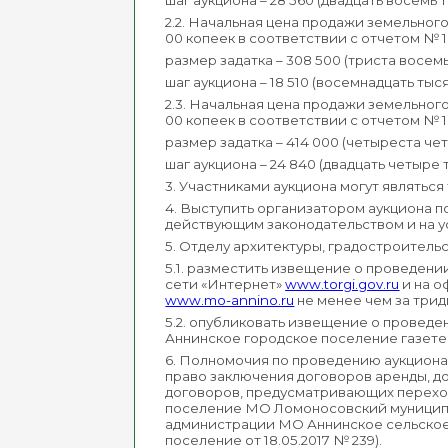
шаг аукциона – 28 560 (двадцать восемь 
2.2. Начальная цена продажи земельного
00 копеек в соответствии с отчетом № 1
размер задатка – 308 500 (триста восемь
шаг аукциона – 18 510 (восемнадцать тыс
2.3. Начальная цена продажи земельного
00 копеек в соответствии с отчетом № 1
размер задатка – 414 000 (четыреста че
шаг аукциона – 24 840 (двадцать четыре
3. Участниками аукциона могут являться
4. Выступить организатором аукциона по
действующим законодательством и на у
5. Отделу архитектуры, градостроитель
5.1. разместить извещение о проведе
сети «Интернет»
www.torgi.gov.ru
и на о
www.mo-annino.ru
не менее чем за трид
5.2. опубликовать извещение о провед
Аннинское городское поселение газете 
6. Полномочия по проведению аукциона
право заключения договоров аренды, д
договоров, предусматривающих переход
поселение МО Ломоносовский муниципа
администрации МО Аннинское сельское 
поселение от 18.05.2017 № 239).