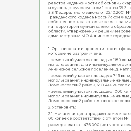
реестра недвижимости об основных хара
и руководствуясь пунктом 1 статьи 39.3, 
3.3 Федерального закона от 25.10.2001
Гражданского кодекса Российской Феде
собственность на которые не разграни
на территории муниципального образо
области, утвержденным решением совет
администрации МО Аннинское городское
1. Организовать и провести торги в фор
которые не разграничена:
– земельный участок площадью 1150 кв. 
использования: для индивидуального ж
Аннинское сельское поселение, д. Раппо
– земельный участок площадью 745 кв. м
использования: индивидуальные жилые 
Ломоносовский район, МО Аннинское сел
– земельный участок площадью 1000 кв. 
использования: индивидуальные жилые 
Ломоносовский район, Аннинское сельск
2. Установить:
2.1. Начальная цена продажи земельного 
00 копеек в соответствии с отчетом № 1
размер задатка – 476 000 (четыреста се