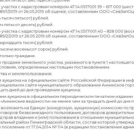
тысяч пятьсот шестьдесят) рублей.
 участка с кадастровым номером 47:14:0517001:39 – 617 000 (шес
89/1/2019 от 26.05.2019 об оценке, составленным ООО «СевЗапОц
 тысяч пятьсот) рублей.
яч пятьсот десять) рублей.
 участка с кадастровым номером 47:14:0517001:40 – 828 000 (во
89/2/2019 от 26.05.2019 об оценке, составленным ООО «СевЗапОц
тырнадцать тысяч) рублей.
 тысячи восемьсот сорок) рублей.
 только граждане.
 продаже земельного участка, указанного в пункте 1 настоящег
словиях, определенных настоящим постановлением.
ства и землепользования:
нии аукциона на официальном сайте Российской Федерации в 
фициальном сайте муниципального образования Аннинское гор
цать дней до дня проведения аукциона;
ении аукциона в официальном периодическом печатном издании
«Аннинские ведомости» не менее чем за тридцать дней до дня 
 возложить на Единую (конкурсную, аукционную) комиссию по п
оговоров безвозмездного пользования, договоров доверительн
 прав владения и (или) пользования в отношении муниципаль
льный район Ленинградской области, состав которой утверж
поселение от 17.04.2014 № 114 (в редакции постановления ад