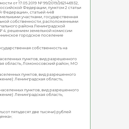
ти от 17.05.2019 № 99/2019/262146932,
са Российской Федерации, пунктом 2 статьи
ой Федерации», статьей 448
мельными участками, государственная
альной собственности, расположенными
пального района Ленинградской
 № 4; решением земельной комиссии
Аннинское городское поселение
государственная собственность на
 населенных пунктов, вид разрешенного
кая область, Ломоносовский район, МО
 населенных пунктов, вид разрешенного
ение): Ленинградская область,
и населенных пунктов, вид разрешенного
ение): Ленинградская область,
ятьсот пятьдесят две тысячи) рублей
енка»;