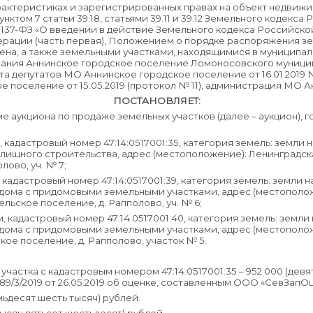
ктеристиках и зарегистрированных правах на объект недвижимос
пунктом 7 статьи 39.18, статьями 39.11 и 39.12 Земельного кодек
 № 137-ФЗ «О введении в действие Земельного кодекса Российск
рации (часть первая), Положением о порядке распоряжения зе
чена, а также земельными участками, находящимися в муницип
вания Аннинское городское поселение Ломоносовского муници
а депутатов МО Аннинское городское поселение от 16.01.2019
 поселение от 15.05.2019 (протокол № 11), администрация МО 
ПОСТАНОВЛЯЕТ:
ме аукциона по продаже земельных участков (далее – аукцион), 
м, кадастровый номер 47:14:0517001:35, категория земель: земли
илищного строительства, адрес (местоположение): Ленинградс
лово, уч. № 7;
, кадастровый номер 47:14:0517001:39, категория земель: земли
дома с придомовыми земельными участками, адрес (местополож
ьское поселение, д. Рапполово, уч. № 6;
м, кадастровый номер 47:14:0517001:40, категория земель: земл
дома с придомовыми земельными участками, адрес (местополож
ое поселение, д. Рапполово, участок № 5.
участка с кадастровым номером 47:14:0517001:35 – 952 000 (дев
89/3/2019 от 26.05.2019 об оценке, составленным ООО «СевЗапОц
мьдесят шесть тысяч) рублей.