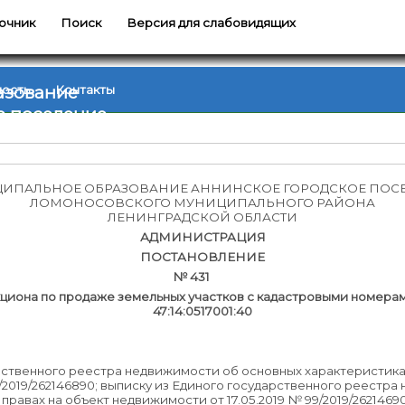
очник
Поиск
Версия для слабовидящих
азование
ность
Контакты
е поселение
ИПАЛЬНОЕ ОБРАЗОВАНИЕ АННИНСКОЕ ГОРОДСКОЕ ПОС
ЛОМОНОСОВСКОГО МУНИЦИПАЛЬНОГО РАЙОНА
ЛЕНИНГРАДСКОЙ ОБЛАСТИ
АДМИНИСТРАЦИЯ
ПОСТАНОВЛЕНИЕ
19 № 431
иона по продаже земельных участков с кадастровыми номерами 47
47:14:0517001:40
рственного реестра недвижимости об основных характеристика
9/2019/262146890; выписку из Единого государственного реестр
равах на объект недвижимости от 17.05.2019 № 99/2019/2621469