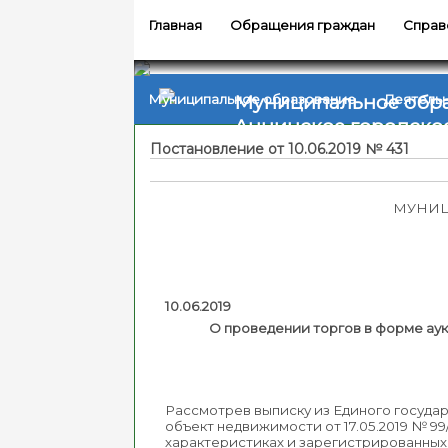
Главная
Обращения граждан
Справ
Муниципальное обр
Муниципальное образование
Деятель
Аннинское городско
Постановление от 10.06.2019 № 431
МУНИЦ
10.06.20
О проведении торгов в форме аукц
Рассмотрев выписку из Единого госуда
объект недвижимости от 17.05.2019 № 9
характеристиках и зарегистрированных п