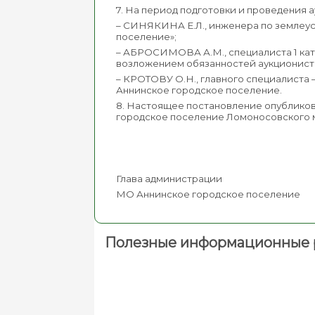
7. На период подготовки и проведения 
– СИНЯКИНА Е.Л., инженера по землеу
поселение»;
– АБРОСИМОВА А.М., специалиста 1 ка
возложением обязанностей аукционист
– КРОТОВУ О.Н., главного специалиста
Аннинское городское поселение.
8. Настоящее постановление опублико
городское поселение Ломоносовского 
Глава администрации
МО Аннинское городское
Полезные информационные 