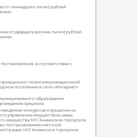
тьсот семнадцать тысяч) рублей
енка»;
семьсот двадцать восемь тысяч) рублей
енка»;
о постановления, в соответствии с
информационно-телекоммуникационной
одское поселение в сети «Интернет»
 муниципального образования
проведения аукциона.
роведению конкурсов и аукциона на
ого управления имуществом, иных
ного имущества МО Аннинское городское
ден постановлением местной
министрации МО Аннинское городское